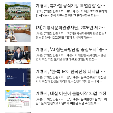
"주민 안전과 도심 경관, 직접 바꾼다"… 온양3동 주…
계룡시, 휴가철 공직기강 특별감찰 실시…“청렴행정 흔들림 없다”
[경제/CTN]정민준 기자ㅣ충남 계룡시가 여름 휴가철 공직기
강 해이를 사전에 차단하고 청렴한 공직문화를 확립…
(재)계룡시문화관광재단, 2026년 제2회 임시이사회 개최
[계룡/CTN]정민준 기자ㅣ(재)계룡시문화관광재단은 22일 시
청 상황실에서 2026년도 제2회 임시이사회를 …
계룡시, 'AI 첨단국방산업 중심도시' 승부수…충남도에 국방산단 조성 지원 공식 건의
[계룡/CTN]정민준 기자ㅣ계룡시가 대한민국 AI 첨단국방산
업의 핵심 거점 도약을 위한 대규모 산업단지 조성…
계룡시, ‘한-룩 6·25 한국전쟁 디지털 아카이브’ 구축
[계룡/CTN]정민준 기자ㅣ충남 계룡시는 룩셈부르크 참전용
사의 희생과 헌신을 기리고 한국전쟁의 역사를 국내외…
계룡시, 대실 어린이 물놀이장 25일 개장
[계룡/CTN]정민준 기자ㅣ충남 계룡시는 여름방학을 맞아 어
린이들이 안전하고 시원하게 여름을 보낼 수 있도록…