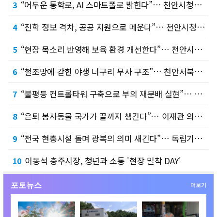
“어두운 통학로, AI 스마트폴로 밝힌다”… 천안시청소년수련관 ‘상송라별’, 청소년예산정책…
3
“진학 정보 격차, 공공 지원으로 메운다”… 천안시청소년복합커뮤니티센터 청소년운영위원회 ‘…
4
“현장 목소리 반영해 보육 환경 개선한다”… 천안시의회 정선희 복지문화위원장, 가정어린이집…
5
“철조망에 갇힌 야생 너구리 무사 구조”… 천안서북소방서, 신속한 출동으로 따뜻한 보람 전…
6
“불평등 컨트롤타워 구축으로 부의 재분배 실현”… 문진석·황운하 의원, 「불평등 대응 특별…
7
“은퇴 봉사동물 국가가 끝까지 챙긴다”… 이재관 의원, 「동물보호법 일부개정법률안」 2건 …
8
“전국 현충시설 돌며 광복의 의미 새긴다”… 독립기념관, 광복절 맞아 ‘기억체크인’ 스탬프…
9
이동석 충주시장, 청년과 소통 '현장 밀착 DAY'
10
포토뉴스
더보기