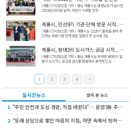
[계룡/CTN]정민준 기자ㅣ충남 계룡시는 충청남도가 실시한
‘2026년(2025년 실적) 어린이 식생활 안전…
계룡시, 민선9기 기관·단체 방문 시작...자율방재단과 첫 소통
[계룡/CTN]정민준 기자ㅣ계룡시는 민선9기 출범을 맞아 추
진하는 유관기관·단체 방문 일정의 첫 순서로 3일…
계룡시, 왕대2리 도시가스 공급 시작...오랜 주민 숙원 해결
[계룡/CTN]정민준 기자ㅣ충남 계룡시는 두마면 왕대2리 일
원의 도시가스 공급관 설치를 완료하고 본격적인 도…
1
2
3
4
>
실시간뉴스
많이 본 뉴스
"주민 안전과 도심 경관, 직접 바꾼다"… 온양3동 주민참여예산 제안 의제 눈길 !
1
“또래 상담으로 쌓인 마음의 지침, 자연 속에서 씻어내요”… 천안솔리언또래상담자연합회, 소…
2