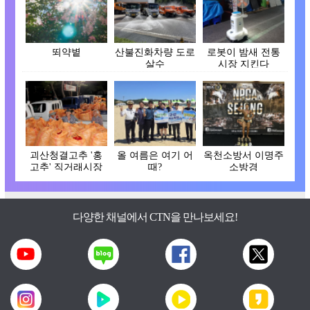
뙤약볕
산불진화차량 도로
로봇이 밤새 전통
살수
시장 지킨다
괴산청결고추 '홍
올 여름은 여기 어
옥천소방서 이명주
고추' 직거래시장
때?
소방경
개장
다양한 채널에서 CTN을 만나보세요!