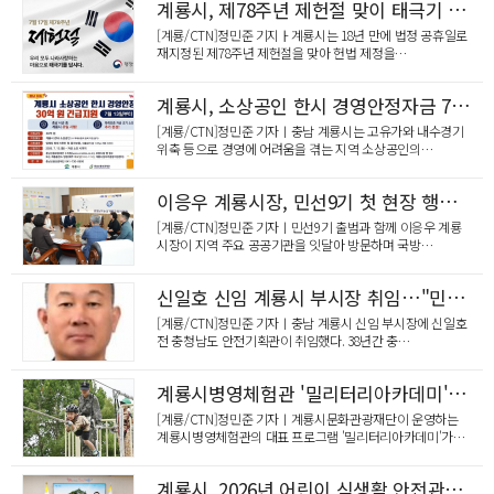
계룡시, 제78주년 제헌절 맞이 태극기 달기 운동 전개
[계룡/CTN]정민준 기지ㅏ계룡시는 18년 만에 법정 공휴일로
재지정된 제78주년 제헌절을 맞아 헌법 제정을…
계룡시, 소상공인 한시 경영안정자금 7월 13일부터 지원
[계룡/CTN]정민준 기자ㅣ충남 계룡시는 고유가와 내수경기
위축 등으로 경영에 어려움을 겪는 지역 소상공인의…
이응우 계룡시장, 민선9기 첫 현장 행보…국방·교육 협력 강화 속 '교육지원청 신설' 재점화
[계룡/CTN]정민준 기자ㅣ민선9기 출범과 함께 이응우 계룡
시장이 지역 주요 공공기관을 잇달아 방문하며 국방…
신일호 신임 계룡시 부시장 취임…"민선9기 핵심사업 추진에 행정력 집중"
[계룡/CTN]정민준 기자ㅣ충남 계룡시 신임 부시장에 신일호
전 충청남도 안전기획관이 취임했다. 38년간 충…
계룡시병영체험관 '밀리터리아카데미' …전국 넘어 해외까지 발길 이어져
[계룡/CTN]정민준 기자ㅣ계룡시문화관광재단이 운영하는
계룡시병영체험관의 대표 프로그램 '밀리터리아카데미'가…
계룡시, 2026년 어린이 식생활 안전관리 최우수기관 선정