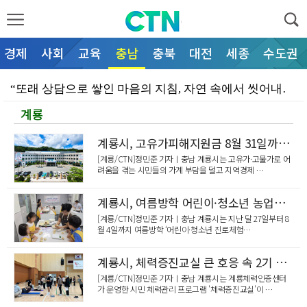
경제
사회
교육
충남
충북
대전
세종
수도권
“또래 상담으로 쌓인 마음의 지침, 자연 속에서 씻어내…
계룡
“어두운 통학로, AI 스마트폴로 밝힌다”… 천안시청소…
“진학 정보 격차, 공공 지원으로 메운다”… 천안시청소…
계룡시, 고유가피해지원금 8월 31일까지 꼭 사용하세요
[계룡/CTN]정민준 기자ㅣ충남 계룡시는 고유가·고물가로 어
“현장 목소리 반영해 보육 환경 개선한다”… 천안시의회…
려움을 겪는 시민들의 가계 부담을 덜고 지역경제 …
“철조망에 갇힌 야생 너구리 무사 구조”… 천안서북소방…
계룡시, 여름방학 어린이·청소년 농업체험 성료
“불평등 컨트롤타워 구축으로 부의 재분배 실현”… 문진…
[계룡/CTN]정민준 기자ㅣ충남 계룡시는 지난 달 27일부터 8
월 4일까지 여름방학 ‘어린이·청소년 진로체험…
“은퇴 봉사동물 국가가 끝까지 챙긴다”… 이재관 의원,…
계룡시, 체력증진교실 큰 호응 속 2기 확대 운영
“전국 현충시설 돌며 광복의 의미 새긴다”… 독립기념관…
[계룡/CTN]정민준 기자ㅣ충남 계룡시는 계룡체력인증센터
가 운영한 시민 체력관리 프로그램 '체력증진교실'이 …
이동석 충주시장, 청년과 소통 '현장 밀착 DAY'