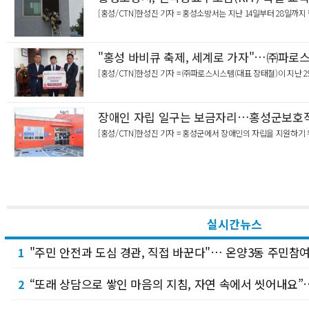
[홍성/CTN]한성진 기자 = 홍성소방서는 지난 14일부터 28일까
"홍성 바비큐 축제, 세계로 가자"…㈜파로스
[홍성/CTN]한성진 기자 = ㈜파로스시스템(대표 장태철)이 지난 
장애인 자립 일구는 보금자리…홍성군보호작업
[홍성/CTN]한성진 기자 = 홍성군에서 장애인의 자립을 지원하
실시간뉴스
"주민 안전과 도심 경관, 직접 바꾼다"… 온양3동 주민참여
1
“또래 상담으로 쌓인 마음의 지침, 자연 속에서 씻어내요
2