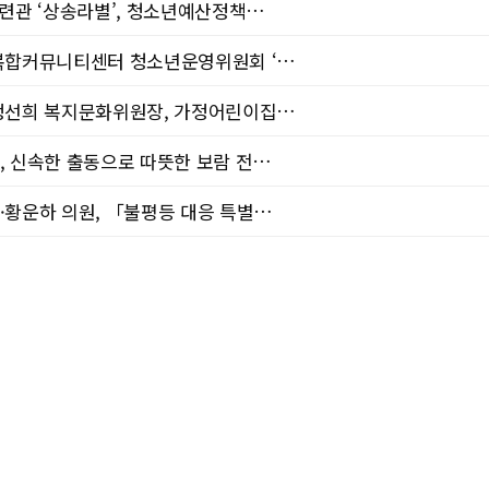
수련관 ‘상송라별’, 청소년예산정책…
년복합커뮤니티센터 청소년운영위원회 ‘…
 정선희 복지문화위원장, 가정어린이집…
, 신속한 출동으로 따뜻한 보람 전…
·황운하 의원, 「불평등 대응 특별…
「동물보호법 일부개정법률안」 2건 …
광복절 맞아 ‘기억체크인’ 스탬프…