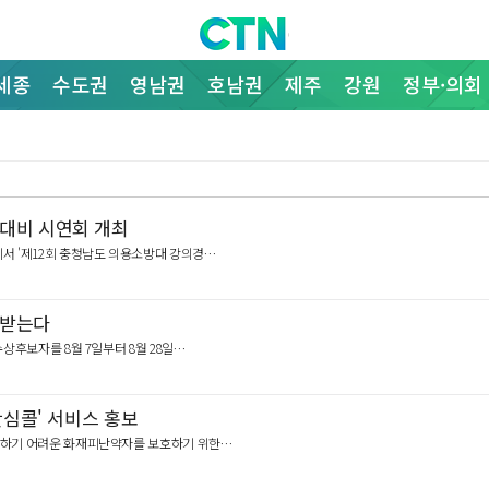
세종
수도권
영남권
호남권
제주
강원
정부·의회
대비 시연회 개최
에서 '제12회 충청남도 의용소방대 강의경…
 받는다
수상후보자를 8월 7일부터 8월 28일…
안심콜' 서비스 홍보
 대피하기 어려운 화재피난약자를 보호하기 위한…