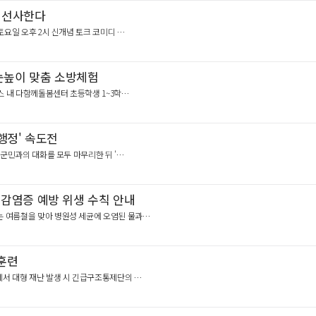
링 선사한다
 토요일 오후 2시 신개념 토크 코미디 …
눈높이 맞춤 소방체험
힐스 내 다함께돌봄센터 초등학생 1~3학…
행정' 속도전
첫 군민과의 대화를 모두 마무리한 뒤 '…
감염증 예방 위생 수칙 안내
지는 여름철을 맞아 병원성 세균에 오염된 물과…
훈련
실에서 대형 재난 발생 시 긴급구조통제단의 …