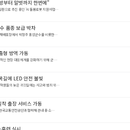
예방부터 말벗까지 한번에"
일환으로 추진 중인 'AI 돌봄로봇 지원사업…
우수 품종 보급 박차
당리 재배포장에서 박정주 홍성군수를 비롯한…
춤형 방역 가동
문적인 현장 대응체계를 강화하기 위해 군 …
목길에 LED 안전 불빛
고 학생들의 늦은 귀갓길에는 사고와 범죄 위…
밀착 출장 서비스 가동
까지 한국교통안전공단과 협력해 관내 중·소…
·훈련 실시