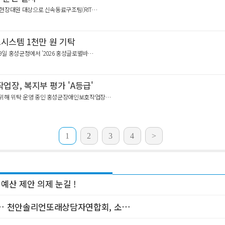
지 현장대원 대상으로 신속동료구조팀(RIT…
시스템 1천만 원 기탁
29일 홍성군청에서 '2026 홍성글로벌바…
장, 복지부 평가 'A등급'
기 위해 위탁 운영 중인 홍성군장애인보호작업장…
1
2
3
4
>
예산 제안 의제 눈길 !
”… 천안솔리언또래상담자연합회, 소…