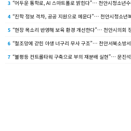
“어두운 통학로, AI 스마트폴로 밝힌다”… 천안시청소년
3
“진학 정보 격차, 공공 지원으로 메운다”… 천안시청소
4
“현장 목소리 반영해 보육 환경 개선한다”… 천안시의회
5
“철조망에 갇힌 야생 너구리 무사 구조”… 천안서북소방서
6
“불평등 컨트롤타워 구축으로 부의 재분배 실현”… 문진석
7
“은퇴 봉사동물 국가가 끝까지 챙긴다”… 이재관 의원, 
8
“전국 현충시설 돌며 광복의 의미 새긴다”… 독립기념관, 
9
이동석 충주시장, 청년과 소통 '현장 밀착 DAY'
10
포토뉴스