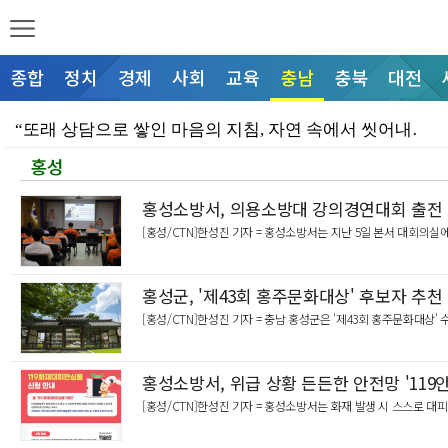
종합
정치
경제
사회
교육
충남
충북
대전
“또래 상담으로 쌓인 마음의 지침, 자연 속에서 씻어내…
홍성
“어두운 통학로, AI 스마트폴로 밝힌다”… 천안시청소…
“진학 정보 격차, 공공 지원으로 메운다”… 천안시청소…
홍성소방서, 의용소방대 강의경연대회 출전 
[홍성/CTN]한성진 기자 = 홍성소방서는 지난 5일 본서 대회의실
“현장 목소리 반영해 보육 환경 개선한다”… 천안시의회…
“철조망에 갇힌 야생 너구리 무사 구조”… 천안서북소방…
홍성군, '제43회 홍주문화대상' 후보자 추천
“불평등 컨트롤타워 구축으로 부의 재분배 실현”… 문진…
[홍성/CTN]한성진 기자 = 충남 홍성군은 '제43회 홍주문화대상' 
“은퇴 봉사동물 국가가 끝까지 챙긴다”… 이재관 의원,…
홍성소방서, 위급 상황 든든한 안전망 '119
“전국 현충시설 돌며 광복의 의미 새긴다”… 독립기념관…
[홍성/CTN]한성진 기자 = 홍성소방서는 화재 발생 시 스스로
이동석 충주시장, 청년과 소통 '현장 밀착 DAY'