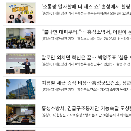
"주민 안전과 도심 경관, 직접 바꾼다"… 온양3동 주…
'소통왕 말자할매 더 재즈 쇼' 홍성에서 힐
[홍성/CTN]한성진 기자 = 홍성군 홍주문화회관은 오는 8월 22일
"불나면 대피부터!"… 홍성소방서, 어린이 
[홍성/CTN]한성진 기자 = 홍성소방서는 지난 7월 28일 LH스타
말로만 외치던 혁신은 끝… 박정주표 '실용 
[홍성/CTN]한성진 기자 = 박정주 홍성군수가 민선 9기 출범 후 
여름철 세균 증식 비상…홍성군보건소, 장관
[홍성/CTN]한성진 기자 = 홍성군보건소는 기온과 습도가 높아
홍성소방서, 긴급구조통제단 기능숙달 도상
[홍성CTN]한성진 기자 = 홍성소방서는 지난 30일 본서 대회의