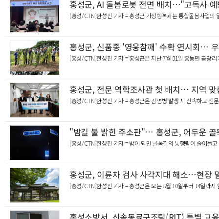
홍성군, AI 돌봄로봇 전면 배치…"고독사 
[홍성/CTN]한성진 기자 = 홍성군 가정행복과는 통합돌봄사업의 
홍성군, 신품종 '영웅참깨' 수확 연시회… 
[홍성/CTN]한성진 기자 = 홍성군은 지난 7월 31일 홍동면 금
홍성군, 전문 역학조사관 첫 배치… 지역 맞
[홍성/CTN]한성진 기자 = 홍성군은 감염병 발생 시 신속하고 전
"밤길 불 밝힌 주소판"… 홍성군, 어두운 골
[홍성/CTN]한성진 기자 = 밤이 되면 골목길의 통행량이 줄어들
홍성군, 이륜차 검사 사각지대 해소…현장 
[홍성/CTN]한성진 기자 = 홍성군은 오는 8월 10일부터 14일
홍성소방서, 신속동료구조팀(RIT) 특별 교육