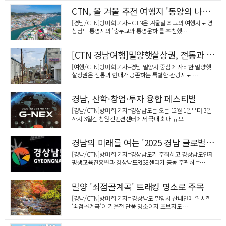
청양군, 폭염 속 현장 근로자에 '쿨용품' 긴급 지원
CTN, 올 겨울 추천 여행지 '동양의 나폴리' 충무교와 통영운하
[경남/CTN]방미희 기자= CTN은 겨울철 최고의 여행지로 경
상남도 통영시의 '충무교와 통영운하'를 추천했…
[CTN 경남여행]밀양햇살상권, 전통과 현대가 어우러진 문화·관광
[여행/CTN]방미희 기자=경남 밀양시 중심에 자리한 밀양햇
살상권은 전통과 현대가 공존하는 특별한 관광지로 …
경남, 산학·창업·투자 융합 페스티벌
[경남/CTN]방미희 기자=경상남도는 오는 12월 1일부터 3일
까지 3일간 창원컨벤션센터에서 국내 최대 규모…
경남의 미래를 여는 '2025 경남 글로벌 혁신 페스타(G-NEX)'
[경남/CTN]방미희 기자=경상남도가 주최하고 경상남도인재
평생교육진흥원과 경상남도RISE센터가 공동 주관하는…
밀양 '쇠점골계곡' 트래킹 명소로 주목
[경남/CTN]방미희 기자= 경상남도 밀양시 산내면에 위치한
‘쇠점골계곡’이 가을철 단풍 명소이자 초보자도 …