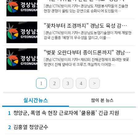
[경남/CTN]방미희 기자= 경상남도 자원봉사자들의 진솔한
현장 경험이 울림 있는 강연으로 승화되어 도민들의…
"꽃차부터 조경까지" 경남도 육성 감국 '예향', 종묘업체와 통상실시 체결
[경남/CTN]방미희 기자= 경상남도농업기술원이 자체 개발한
감국 신품종 '예향'의 우수성을 알리고, 이를 …
"벚꽃 오란다부터 종이드론까지" 경남도, 크루즈 팝업스토어로 지역 기업 홍보 '잭팟'
[경남/CTN]방미희 기자= 제63회 진해군항제의 화려한 벚꽃
향연이 진해 앞바다 위 크루즈 객실까지 이어졌…
1
2
3
4
>
실시간뉴스
많이 본 뉴스
청양군, 폭염 속 현장 근로자에 '쿨용품' 긴급 지원
1
김홍열 청양군수
2