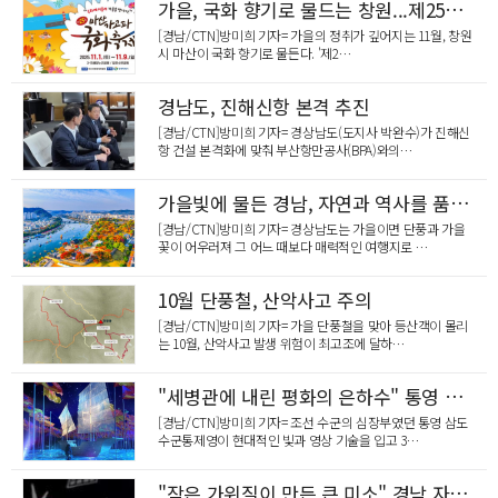
가을, 국화 향기로 물드는 창원...제25회 마산가고파국화축제
[경남/CTN]방미희 기자= 가을의 정취가 깊어지는 11월, 창원
시 마산이 국화 향기로 물든다. '제2…
경남도, 진해신항 본격 추진
[경남/CTN]방미희 기자= 경상남도(도지사 박완수)가 진해신
항 건설 본격화에 맞춰 부산항만공사(BPA)와의…
가을빛에 물든 경남, 자연과 역사를 품은 특별한 여행지
[경남/CTN]방미희 기자= 경상남도는 가을이면 단풍과 가을
꽃이 어우러져 그 어느 때보다 매력적인 여행지로 …
10월 단풍철, 산악사고 주의
[경남/CTN]방미희 기자= 가을 단풍철을 맞아 등산객이 몰리
는 10월, 산악사고 발생 위험이 최고조에 달하…
"세병관에 내린 평화의 은하수" 통영 삼도수군통제영, 한 달간 미디어아트 축제
[경남/CTN]방미희 기자= 조선 수군의 심장부였던 통영 삼도
수군통제영이 현대적인 빛과 영상 기술을 입고 3…
"작은 가위질이 만든 큰 미소" 경남 자원봉사자 8인, 감동의 스토리텔링 무대