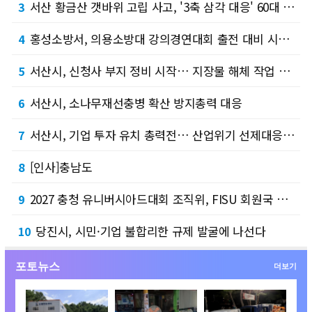
서산 황금산 갯바위 고립 사고, '3축 삼각 대응' 60대 구조
3
홍성소방서, 의용소방대 강의경연대회 출전 대비 시연회 개최
4
서산시, 신청사 부지 정비 시작… 지장물 해체 작업 돌입
5
서산시, 소나무재선충병 확산 방지총력 대응
6
서산시, 기업 투자 유치 총력전… 산업위기 선제대응 지정 발판
7
[인사]충남도
8
2027 충청 유니버시아드대회 조직위, FISU 회원국 참가 등록 절차 본격 시작…공식초청…
9
당진시, 시민·기업 불합리한 규제 발굴에 나선다
10
포토뉴스
더보기