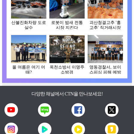
산불진화차량 도로
로봇이 밤새 전통
괴산청결고추 '홍
살수
시장 지킨다
고추' 직거래시장
개장
올 여름은 여기 어
옥천소방서 이명주
영동경찰서, 보이
때?
소방경
스피싱 피해 예방
간담회
다양한 채널에서 CTN을 만나보세요!