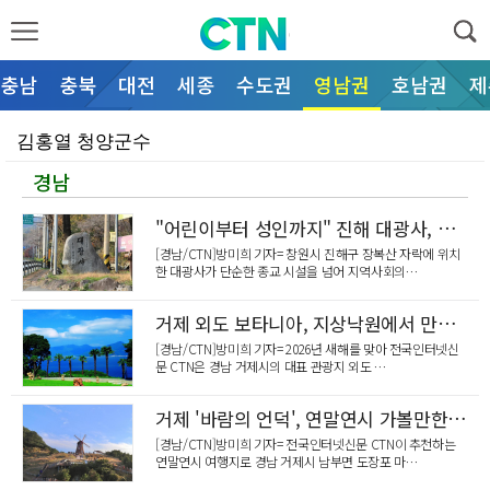
충남
충북
대전
세종
수도권
영남권
호남권
제
김홍열 청양군수
경남
서산 황금산 갯바위 고립 사고, '3축 삼각 대응' 6…
홍성소방서, 의용소방대 강의경연대회 출전 대비 시연회 
"어린이부터 성인까지" 진해 대광사, 유치원·불교대학 운영하며 포교 앞장
[경남/CTN]방미희 기자= 창원시 진해구 장복산 자락에 위치
서산시, 신청사 부지 정비 시작… 지장물 해체 작업 돌…
한 대광사가 단순한 종교 시설을 넘어 지역사회의…
서산시, 소나무재선충병 확산 방지총력 대응
거제 외도 보타니아, 지상낙원에서 만나는 한류와 자연의 향연
서산시, 기업 투자 유치 총력전… 산업위기 선제대응 지…
[경남/CTN]방미희 기자= 2026년 새해를 맞아 전국인터넷신
문 CTN은 경남 거제시의 대표 관광지 외도 …
[인사]충남도
거제 '바람의 언덕', 연말연시 가볼만한 여행지
2027 충청 유니버시아드대회 조직위, FISU 회원국…
[경남/CTN]방미희 기자= 전국인터넷신문 CTN이 추천하는
연말연시 여행지로 경남 거제시 남부면 도장포 마…
당진시, 시민·기업 불합리한 규제 발굴에 나선다