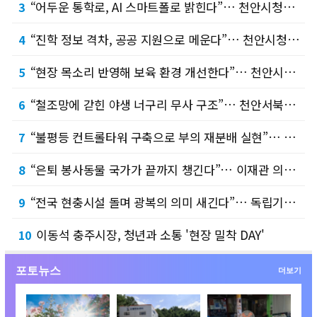
“어두운 통학로, AI 스마트폴로 밝힌다”… 천안시청소년수련관 ‘상송라별’, 청소년예산정책…
3
“진학 정보 격차, 공공 지원으로 메운다”… 천안시청소년복합커뮤니티센터 청소년운영위원회 ‘…
4
“현장 목소리 반영해 보육 환경 개선한다”… 천안시의회 정선희 복지문화위원장, 가정어린이집…
5
“철조망에 갇힌 야생 너구리 무사 구조”… 천안서북소방서, 신속한 출동으로 따뜻한 보람 전…
6
“불평등 컨트롤타워 구축으로 부의 재분배 실현”… 문진석·황운하 의원, 「불평등 대응 특별…
7
“은퇴 봉사동물 국가가 끝까지 챙긴다”… 이재관 의원, 「동물보호법 일부개정법률안」 2건 …
8
“전국 현충시설 돌며 광복의 의미 새긴다”… 독립기념관, 광복절 맞아 ‘기억체크인’ 스탬프…
9
이동석 충주시장, 청년과 소통 '현장 밀착 DAY'
10
포토뉴스
더보기