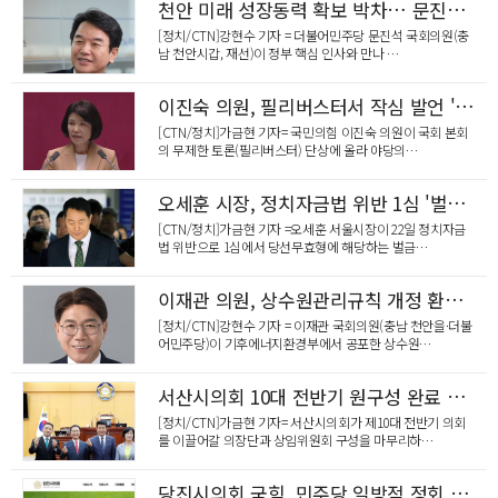
천안 미래 성장동력 확보 박차… 문진석 의원, 기획예산처 차관 만나 현안 건의
[정치/CTN]강현수 기자 = 더불어민주당 문진석 국회의원(충
남 천안시갑, 재선)이 정부 핵심 인사와 만나 …
이진숙 의원, 필리버스터서 작심 발언 '특검 정치보복·일당 독주 멈춰야'
[CTN/정치]가금현 기자= 국민의힘 이진숙 의원이 국회 본회
의 무제한 토론(필리버스터) 단상에 올라 야당의…
오세훈 시장, 정치자금법 위반 1심 '벌금 1,000만 원'에 강하게 반발
[CTN/정치]가금현 기자 =오세훈 서울시장이 22일 정치자금
법 위반으로 1심에서 당선무효형에 해당하는 벌금…
이재관 의원, 상수원관리규칙 개정 환영… “천안시 상수원보호구역 해제 요청 권한 확보”
[정치/CTN]강현수 기자 = 이재관 국회의원(충남 천안을·더불
어민주당)이 기후에너지환경부에서 공포한 상수원…
서산시의회 10대 전반기 원구성 완료 의장 '장갑순 의원' 선출
[정치/CTN]가금현 기자= 서산시의회가 제10대 전반기 의회
를 이끌어갈 의장단과 상임위원회 구성을 마무리하…
당진시의회 국힘, 민주당 일방적 정회 중단하고 무기명 투표로 의장 선출해야