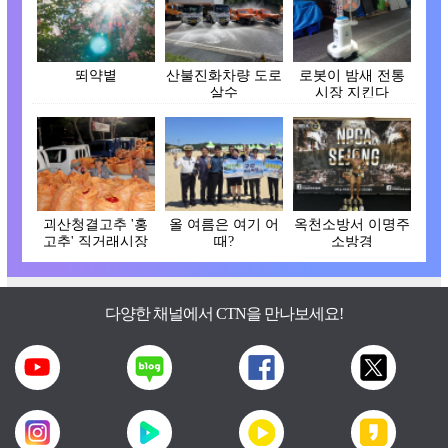
뙤약볕
산불진화차량 도로
로봇이 밤새 전통
살수
시장 지킨다
괴산청결고추 '홍
올 여름은 여기 어
옥천소방서 이명주
고추' 직거래시장
때?
소방경
개장
다양한 채널에서 CTN을 만나보세요!