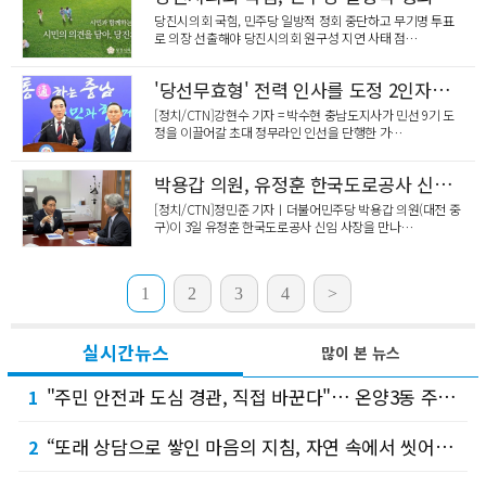
당진시의회 국힘, 민주당 일방적 정회 중단하고 무기명 투표
로 의장 선출해야 당진시의회 원구성 지연 사태 점…
'당선무효형' 전력 인사를 도정 2인자에? 충남 시민사회 '구본영 정무부지사 내정 철회' 강력 촉구
[정치/CTN]강현수 기자 = 박수현 충남도지사가 민선 9기 도
정을 이끌어갈 초대 정무라인 인선을 단행한 가…
박용갑 의원, 유정훈 한국도로공사 신임 사장 면담
[정치/CTN]정민준 기자ㅣ더불어민주당 박용갑 의원(대전 중
구)이 3일 유정훈 한국도로공사 신임 사장을 만나…
1
2
3
4
>
실시간뉴스
많이 본 뉴스
"주민 안전과 도심 경관, 직접 바꾼다"… 온양3동 주민참여예산 제안 의제 눈길 !
1
“또래 상담으로 쌓인 마음의 지침, 자연 속에서 씻어내요”… 천안솔리언또래상담자연합회, 소…
2