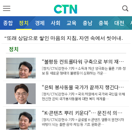
종합
정치
경제
사회
교육
충남
충북
대전
“또래 상담으로 쌓인 마음의 지침, 자연 속에서 씻어내…
정치
“어두운 통학로, AI 스마트폴로 밝힌다”… 천안시청소…
“진학 정보 격차, 공공 지원으로 메운다”… 천안시청소…
“불평등 컨트롤타워 구축으로 부의 재분배 실현”… 문진석·황운하 의원, 「불평등 대응 특별법안」 대표발의
[정치/CTN]강현수 기자 = 소득과 자산 양극화는 물론 기후·정
“현장 목소리 반영해 보육 환경 개선한다”… 천안시의회…
보 등 새로운 형태의 불평등이 심화하는 가운…
“철조망에 갇힌 야생 너구리 무사 구조”… 천안서북소방…
“은퇴 봉사동물 국가가 끝까지 챙긴다”… 이재관 의원, 「동물보호법 일부개정법률안」 2건 대표발의
“불평등 컨트롤타워 구축으로 부의 재분배 실현”… 문진…
[정치/CTN]강현수 기자 = 국회 차원에서 국가와 국민을 위해
헌신한 은퇴 국가봉사동물에 대한 복지 체계를…
“은퇴 봉사동물 국가가 끝까지 챙긴다”… 이재관 의원,…
“K-콘텐츠 뿌리 키운다”… 문진석 의원, 출판·음악·게임 제작비 세액공제법 발의
“전국 현충시설 돌며 광복의 의미 새긴다”… 독립기념관…
[정치/CTN]강현수 기자 = 글로벌 K-콘텐츠 열풍의 원천이자
바탕이 되는 출판·음악·게임 등 기초 문화콘…
이동석 충주시장, 청년과 소통 '현장 밀착 DAY'