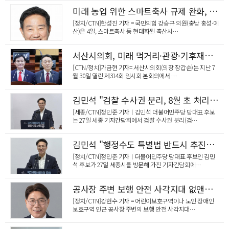
"주민 안전과 도심 경관, 직접 바꾼다"… 온양3동 주…
미래 농업 위한 스마트축사 규제 완화, 강승규 의원 입법 추진
[정치/CTN]한성진 기자 = 국민의힘 강승규 의원(충남 홍성·예
산)은 4일, 스마트축사 등 현대화된 축산시…
서산시의회, 미래 먹거리·관광·기후재난·복지 현안 해결 촉구
[CTN/정치]가금현 기자= 서산시의회(의장 장갑순)는 지난 7
월 30일 열린 제314회 임시회 본회의에서 …
김민석 "검찰 수사권 분리, 8월 초 처리 가능"…'신뢰 잃은 검찰이 자초한 결과'
[세종/CTN]정민준 기자ㅣ김민석 더불어민주당 당대표 후보
는 27일 세종 기자간담회에서 검찰 수사권 분리(검…
김민석 "행정수도 특별법 반드시 추진"…세종서 로드맵 첫 공개
[정치/CTN]정민준 기자ㅣ더불어민주당 당대표 후보인 김민
석 후보가 27일 세종시를 방문해 가진 기자간담회에…
공사장 주변 보행 안전 사각지대 없앤다… 이재관 의원 대표발의 ‘보행안전법’ 국회 본회의 통과
[정치/CTN]강현수 기자 = 어린이보호구역이나 노인·장애인
보호구역 인근 공사장 주변의 보행 안전 사각지대…