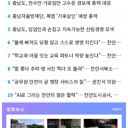
충남도, 천수만·가로림만 고수온 경보에 총력 대응
3
충남자율방재단, 폭염 '기후살인' 예방 총력
4
충남도, 임업인과 손잡고 지속가능한 산림경영 모색
5
“물에 빠져도 당황 않고 스스로 생명 지킨다”… 천안시청소년수련관, 중학생 생존수영 안전교…
6
“학교와 마을 잇는 교육 파트너 역량 높인다”… 천안교육지원청, ‘2026 천안 마을교사·…
7
“벌 쫓다 추락·뱀 사진 찍다 또 물려”… 천안서북소방서, 여름철 야외활동 2차 피해 주의…
8
“공무원 안전이 곧 행정 서비스의 질”… 문진석 의원, ‘공무원 노동권 보호 4법’ 전격 …
9
“AI로 그리는 천안의 젊은 활력”… 천안도시공사, 제6기 대학생 SNS 서포터즈 발대
10
포토뉴스
더보기