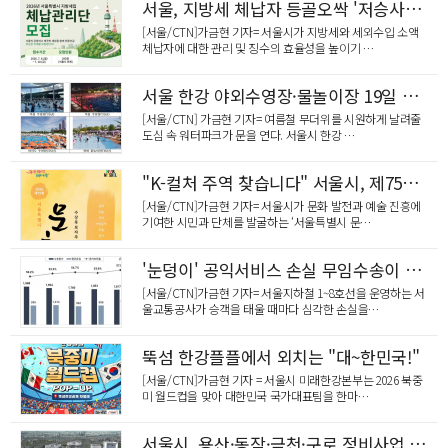
서울, 지방세 체납자 등골오싹 '저승사자' 뜬다
[서울/CTN]가금현 기자= 서울시가 지방세와 세외수입 소액
체납자에 대한 관리 및 징수의 효율성을 높이기 …
서울 한강 야외수영장·물놀이장 19일 동시 개장
[서울/CTN] 가금현 기자= 여름철 무더위를 시원하게 날려줄
도심 속 워터파크가 문을 연다. 서울시 한강 …
"K-컬처 주역 찾습니다" 서울시, 제75회 '서울특별시 문화상' 후보자 공모
[서울/CTN]가금현 기자= 서울시가 문화 발전과 예술 진흥에
기여한 시민과 단체를 발굴하는 ‘서울특별시 문…
'눈덩이' 공익서비스 손실 무임수송이 원인
[서울/CTN]가금현 기자= 서울지하철 1~8호선을 운영하는 서
울교통공사가 승객을 태울 때마다 심각한 손실을…
뚝섬 한강플플에서 외치는 "대~한민국!"
[서울/CTN]가금현 기자 = 서울시 미래한강본부는 2026 북중
미 월드컵을 맞아 대한민국 국가대표팀을 한마…
서울시, 용산·동작·금천·구로 정비사업 통합심의 통과