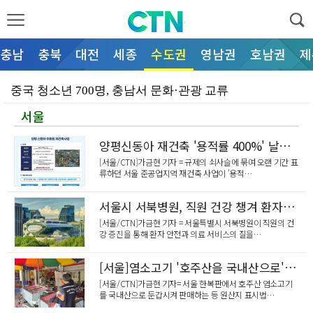
충남
충북
대전
세종
수도권
영남권
호남권
제
중국 청소년 700명, 충남서 문화·관광 교류
서울
충남도, 천수만·가로림만 고수온 경보에 총력 대응
충남자율방재단, 폭염 '기후살인' 예방 총력
양평신동아 재건축 '용적률 400%' 날개 달았다
[서울/CTN]가금현 기자 = 규제의 쇠사슬에 묶여 오랜 기간 표
충남도, 임업인과 손잡고 지속가능한 산림경영 모색
류하던 서울 준공업지역 재건축 사업이 '용적…
“물에 빠져도 당황 않고 스스로 생명 지킨다”… 천안시…
서울시 서북병원, 직원 건강 챙겨 환자안전까지 높인다
“학교와 마을 잇는 교육 파트너 역량 높인다”… 천안교…
[서울/CTN]가금현 기자 = 서울특별시 서북병원이 직원의 건
강 증진을 통해 환자 안전과 의료 서비스의 질을…
“벌 쫓다 추락·뱀 사진 찍다 또 물려”… 천안서북소방…
[서울]염소고기 '호주산을 국내산으로' 속여 판 업소 덜미
“공무원 안전이 곧 행정 서비스의 질”… 문진석 의원,…
[서울/CTN]가금현 기자= 서울 한복판에서 호주산 염소고기
를 국내산으로 둔갑시켜 판매하는 등 원산지 표시법…
“AI로 그리는 천안의 젊은 활력”… 천안도시공사, 제…