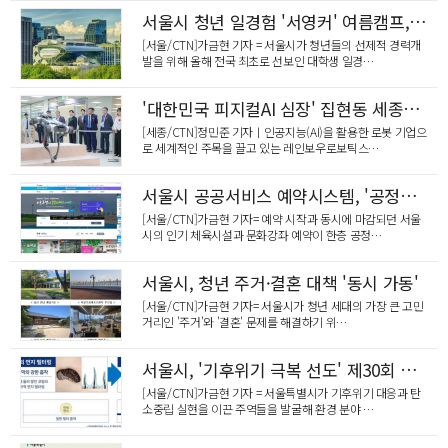
아산 서부권, 경동 일반산업단지로 제조업 경쟁력 강화 …
서울시 청년 일경험 '서영커' 여름캠프, 7.1대 1 기록적 흥행
[서울/CTN]가금현 기자 = 서울시가 청년들의 선제적 경력개
발을 위해 올해 전국 최초로 선보인 대학생 일경…
'대한민국 피지컬AI 심장' 집현동 세종테크밸리서 뛴다
[세종/CTN]정민준 기자ㅣ인공지능(AI)을 활용한 로봇 기업으
로 세계적인 주목을 끌고 있는 레인보우로보틱스…
서울시 공공서비스 예약시스템, '공정한 출발선' 구축
[서울/CTN]가금현 기자= 예약 시작과 동시에 마감되던 서울
시의 인기 체육시설과 문화강좌 예약이 한층 공정…
서울시, 청년 주거·결혼 대책 '동시 가동'
[서울/CTN]가금현 기자= 서울시가 청년 세대의 가장 큰 고민
거리인 '주거'와 '결혼' 문제를 해결하기 위…
서울시, '기후위기 극복 선도' 제30회 서울시 환경상 시상
[서울/CTN]가금현 기자 = 서울특별시가 기후위기 대응과 탄
소중립 실현을 이끈 주역들을 발굴해 환경 분야 …