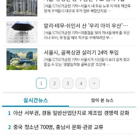
[서울/CTN]가금현 기자= 서울시 내 주요 노후 지역과 재건축
정체 구역들이 대규모 주거·업무 복합단지로 …
알리·테무·쉬인서 산 '우리 아이 우산'이 독극물?
[서울/CTN]가금현 기자= 여름철을 맞아 자녀들에게 줄 우산
이나 우비, 옷 등을 해외 직구로 구매하려던 부…
서울시, 골목상권 살리기 24억 투입
[서울/CTN]가금현 기자= 서울시가 시민들이 보다 쉽게 찾고
즐길 수 있는 ‘생활밀착형 골목상권’ 조성에 …
1
2
3
4
>
실시간뉴스
많이 본 뉴스
아산 서부권, 경동 일반산업단지로 제조업 경쟁력 강화
1
중국 청소년 700명, 충남서 문화·관광 교류
2