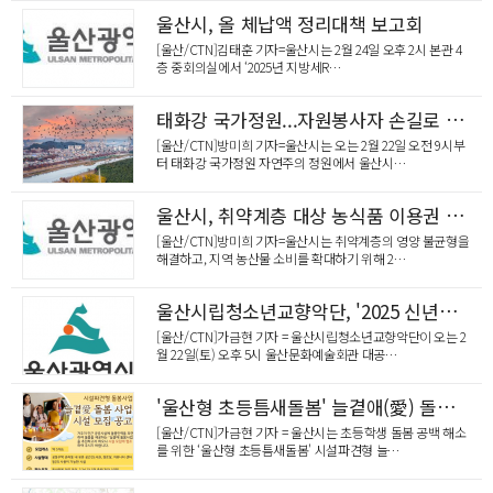
천안동남경찰서, 자체시책 '폴리누비 합동순찰' 추진
울산시, 올 체납액 정리대책 보고회
[울산/CTN]김태훈 기자=울산시는 2월 24일 오후 2시 본관 4
층 중회의실에서 ‘2025년 지방세R…
태화강 국가정원...자원봉사자 손길로 새롭게
[울산/CTN]방미희 기자=울산시는 오는 2월 22일 오전 9시부
터 태화강 국가정원 자연주의 정원에서 울산시…
울산시, 취약계층 대상 농식품 이용권 지원
[울산/CTN]방미희 기자=울산시는 취약계층의 영양 불균형을
해결하고, 지역 농산물 소비를 확대하기 위해 2…
울산시립청소년교향악단, '2025 신년음악회' 개최
[울산/CTN]가금현 기자 = 울산시립청소년교향악단이 오는 2
월 22일(토) 오후 5시 울산문화예술회관 대공…
'울산형 초등틈새돌봄' 늘곁애(愛) 돌봄사업 시설 모집
[울산/CTN]가금현 기자 = 울산시는 초등학생 돌봄 공백 해소
를 위한 ‘울산형 초등틈새돌봄' 시설파견형 늘…