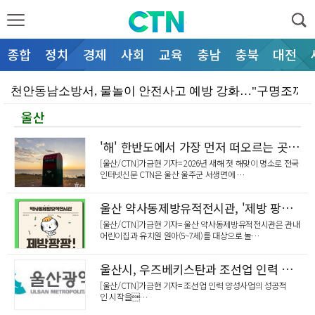
종합
정치
경제
사회
교육
충남
충북
대전
천안동남소방서, 물놀이 안전사고 예방 강화…"구명조끼 
울산
[기고]'폭염재난'.. 작은 관심과 예방 수칙이 생명을…
태안군, 고수온 비상 대응 속 해수부 차관 방문… 지역…
'해' 한반도에서 가장 먼저 떠오르는 곳 '울산 간절곶'
[울산/CTN]가금현 기자= 2026년 새해 첫 해맞이 명소로 전국
부여군 '만수천', 충남 지방하천 정비 공모 선정… 사…
인터넷신문 CTN은 울산 울주군 서생면에 …
부여군, 농공단지 입주기업 대상 물류비 지원… 기업 경…
울산 약사동제방유적전시관, '제방 팡팡! 쌓고 뛰고 놀자'
보령시, 발전소 주변지역 수익 창출…'오포리 햇빛연금'…
[울산/CTN]가금현 기자= 울산 약사동제방유적전시관은 관내
어린이집과 유치원 원아(5~7세)를 대상으로 놀…
'휴가 보내고 혜택도 받고'… 서천군, 문체부 지역사랑…
울산시, 우즈베키스탄과 조선업 인력 양성 손잡는다
서천군, 여름철 맞아 '서천 치유의 숲' 무료 체험 프…
[울산/CTN]가금현 기자= 조선업 인력 양성사업의 성공적
인 시작을…
예산소방서, 구급대원 폭행은 중대범죄... 예방홍보강화…