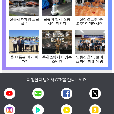
산불진화차량 도로
로봇이 밤새 전통
괴산청결고추 '홍
살수
시장 지킨다
고추' 직거래시장
개장
올 여름은 여기 어
옥천소방서 이명주
영동경찰서, 보이
때?
소방경
스피싱 피해 예방
간담회
다양한 채널에서 CTN을 만나보세요!