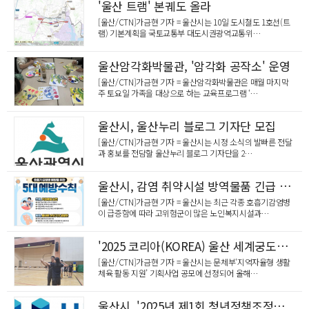
'울산 트램' 본궤도 올라
[울산/CTN]가금현 기자 = 울산시는 10일 도시철도 1호선(트
램) 기본계획을 국토교통부 대도시권광역교통위…
울산암각화박물관, '암각화 공작소' 운영
[울산/CTN]가금현 기자 = 울산암각화박물관은 매월 마지막
주 토요일 가족을 대상으로 하는 교육프로그램 ‘…
울산시, 울산누리 블로그 기자단 모집
[울산/CTN]가금현 기자 = 울산시는 시정 소식의 발빠른 전달
과 홍보를 전담할 울산누리 블로그 기자단을 2…
울산시, 감염 취약시설 방역물품 긴급 지원
[울산/CTN]가금현 기자 = 울산시는 최근 각종 호흡기감염병
이 급증함에 따라 고위험군이 많은 노인복지시설과…
'2025 코리아(KOREA) 울산 세계궁도대회' 준비 박차
[울산/CTN]가금현 기자 = 울산시는 문체부‘지역자율형 생활
체육 활동 지원’ 기획사업 공모에 선정되어 올해…
울산시, '2025년 제1회 청년정책조정위원회' 개최