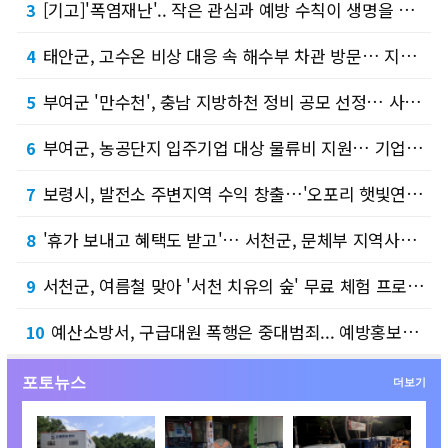
[기고]'폭염재난'.. 작은 관심과 예방 수칙이 생명을 지킵니다.
3
태안군, 고수온 비상 대응 속 해수부 차관 방문… 지역 발전 건의문 전달
4
부여군 '만수천', 충남 지방하천 정비 공모 선정… 사업비 확보로 정비에 박차
5
부여군, 농공단지 입주기업 대상 물류비 지원… 기업 경쟁력 강화
6
보령시, 발전소 주변지역 수익 창출…'오포리 햇빛연금' 시범 운용
7
'휴가 보내고 혜택도 받고'… 서천군, 문체부 지역사랑 휴가지원 공모 선정
8
서천군, 여름철 맞아 '서천 치유의 숲' 무료 체험 프로그램 개방
9
예산소방서, 구급대원 폭행은 중대범죄... 예방홍보강화
10
포토뉴스
더보기