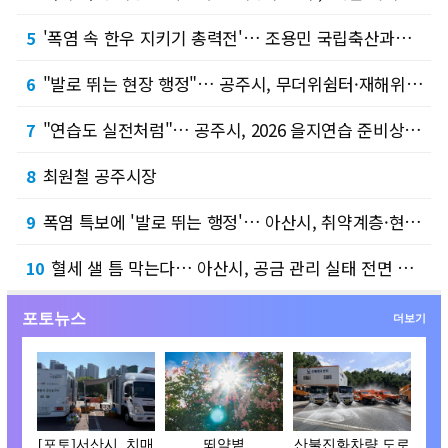
'폭염 속 한우 지키기 총력전'… 조용민 국립축산과학원장, 폭염 대응 현장 방문
5
"발로 뛰는 현장 행정"… 공주시, 무더위쉼터·재해위험지구 현장점검
6
"연습도 실전처럼"… 공주시, 2026 을지연습 준비상황 점검
7
최원철 공주시장
8
폭염 특보에 '발로 뛰는 행정'… 아산시, 취약계층·현장 노동자 밀착 보호
9
혈세 샐 틈 막는다… 아산시, 공금 관리 실태 전면 재조사
10
포토뉴스
더보기
[포토]서산시, 치매
뙤약볕
산불진화차량 도로