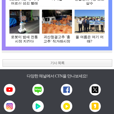
어르신 섬김 빨래
살수
터 운영
로봇이 밤새 전통
괴산청결고추 '홍
올 여름은 여기 어
시장 지킨다
고추' 직거래시장
때?
개장
기사 목록
다양한 채널에서 CTN을 만나보세요!