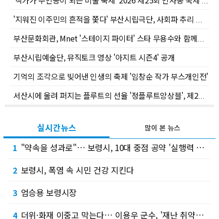
'작가가 주인공이 되는 미술 축제' 2026 제25회 인사동 국제 아트페어 개막
'지워진 이주민의 흔적을 쫓다' 부산시립극단, 사회파 추리 연극 개최
부산문화회관, Mnet '스테이지 파이터' 스타 무용수와 함께하는 무용 클래스 운영
부산시립예술단, 뮤직토크 영상 '아지트 시즌4' 공개
기억의 조각으로 빚어낸 인생의 축제 '임창순 작가 부스개인전'
서산시에 울려 퍼지는 플루트의 선율 '정플루트앙상블', 제21회 정기연주회
실시간뉴스
많이 본 뉴스
"약속을 성과로"… 보령시, 10대 중점 공약 '실행력 충전' 워크숍
1
보령시, 폭염 속 시민 건강 지킨다
2
엄승용 보령시장
3
더위·화재 이중고 막는다… 이용우 군수, '재난 취약지' 현장 속으로
4