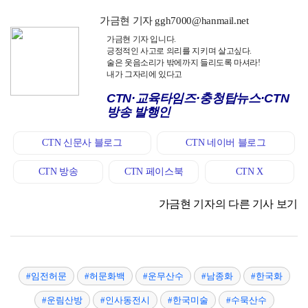
가금현 기자 ggh7000@hanmail.net
가금현 기자 입니다.
긍정적인 사고로 의리를 지키며 살고싶다.
술은 웃음소리가 밖에까지 들리도록 마셔라!
내가 그자리에 있다고
CTN·교육타임즈·충청탑뉴스·CTN
방송 발행인
CTN 신문사 블로그
CTN 네이버 블로그
CTN 방송
CTN 페이스북
CTN X
가금현 기자의 다른 기사 보기
#임전허문
#허문화백
#운무산수
#남종화
#한국화
#운림산방
#인사동전시
#한국미술
#수묵산수