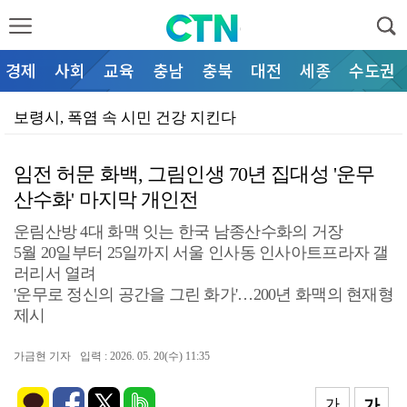
경제
사회
교육
충남
충북
대전
세종
수도권
보령시, 폭염 속 시민 건강 지킨다
엄승용 보령시장
임전 허문 화백, 그림인생 70년 집대성 '운무
더위·화재 이중고 막는다… 이용우 군수, '재난 취약지…
산수화' 마지막 개인전
'폭염 속 한우 지키기 총력전'… 조용민 국립축산과학원…
운림산방 4대 화맥 잇는 한국 남종산수화의 거장
"발로 뛰는 현장 행정"… 공주시, 무더위쉼터·재해위험…
5월 20일부터 25일까지 서울 인사동 인사아트프라자 갤
러리서 열려
"연습도 실전처럼"… 공주시, 2026 을지연습 준비상…
'운무로 정신의 공간을 그린 화가'…200년 화맥의 현재형
제시
최원철 공주시장
폭염 특보에 '발로 뛰는 행정'… 아산시, 취약계층·현…
가금현 기자
입력 : 2026. 05. 20(수) 11:35
혈세 샐 틈 막는다… 아산시, 공금 관리 실태 전면 재…
가
가