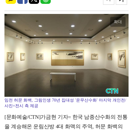
"약속을 성과로"… 보령시, 10대 중점 공약 '실행력…
확대
임전 허문 화백, 그림인생 70년 집대성 '운무산수화' 마지막 개인전/
사진=전시 측 제공
[문화예술/CTN]가금현 기자= 한국 남종산수화의 전통
을 계승해온 운림산방 4대 화맥의 주역, 허문 화백의