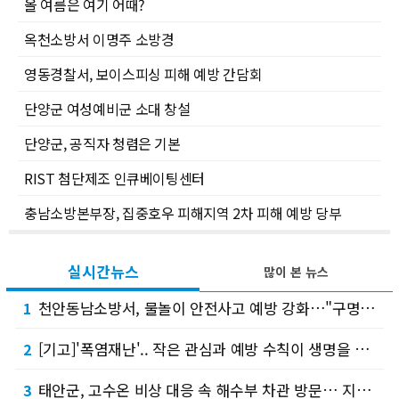
올 여름은 여기 어때?
옥천소방서 이명주 소방경
영동경찰서, 보이스피싱 피해 예방 간담회
단양군 여성예비군 소대 창설
단양군, 공직자 청렴은 기본
RIST 첨단제조 인큐베이팅센터
충남소방본부장, 집중호우 피해지역 2차 피해 예방 당부
실시간뉴스
많이 본 뉴스
천안동남소방서, 물놀이 안전사고 예방 강화…"구명조끼 무료로 빌려가세요"
1
[기고]'폭염재난'.. 작은 관심과 예방 수칙이 생명을 지킵니다.
2
태안군, 고수온 비상 대응 속 해수부 차관 방문… 지역 발전 건의문 전달
3