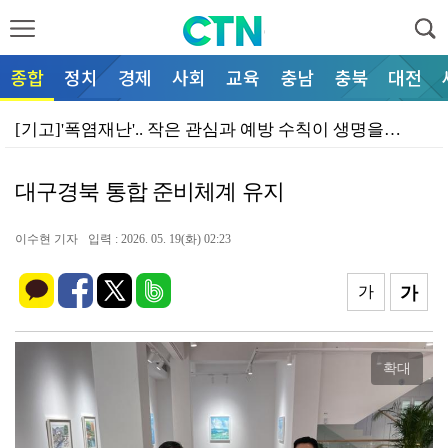
종합
정치
경제
사회
교육
충남
충북
대전
[기고]'폭염재난'.. 작은 관심과 예방 수칙이 생명을…
태안군, 고수온 비상 대응 속 해수부 차관 방문… 지역…
대구경북 통합 준비체계 유지
부여군 '만수천', 충남 지방하천 정비 공모 선정… 사…
부여군, 농공단지 입주기업 대상 물류비 지원… 기업 경…
이수현 기자
입력 : 2026. 05. 19(화) 02:23
보령시, 발전소 주변지역 수익 창출…'오포리 햇빛연금'…
가
가
'휴가 보내고 혜택도 받고'… 서천군, 문체부 지역사랑…
서천군, 여름철 맞아 '서천 치유의 숲' 무료 체험 프…
확대
예산소방서, 구급대원 폭행은 중대범죄... 예방홍보강화…
'실전 같은 훈련 준비'… 보령시, 을지연습 준비상황 …