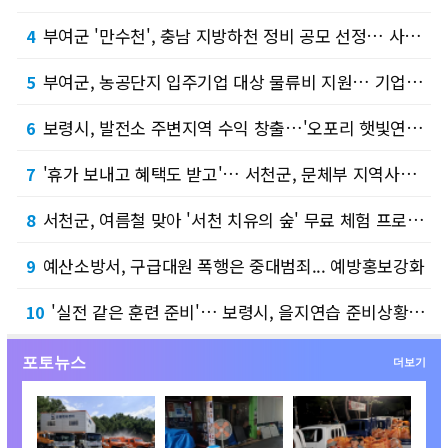
부여군 '만수천', 충남 지방하천 정비 공모 선정… 사업비 확보로 정비에 박차
4
부여군, 농공단지 입주기업 대상 물류비 지원… 기업 경쟁력 강화
5
보령시, 발전소 주변지역 수익 창출…'오포리 햇빛연금' 시범 운용
6
'휴가 보내고 혜택도 받고'… 서천군, 문체부 지역사랑 휴가지원 공모 선정
7
서천군, 여름철 맞아 '서천 치유의 숲' 무료 체험 프로그램 개방
8
예산소방서, 구급대원 폭행은 중대범죄... 예방홍보강화
9
'실전 같은 훈련 준비'… 보령시, 을지연습 준비상황 보고회 열어
10
포토뉴스
더보기