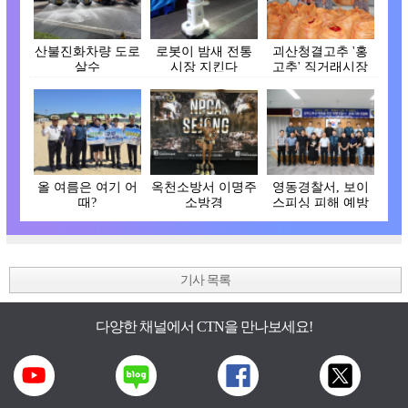
산불진화차량 도로
로봇이 밤새 전통
괴산청결고추 '홍
살수
시장 지킨다
고추' 직거래시장
개장
올 여름은 여기 어
옥천소방서 이명주
영동경찰서, 보이
때?
소방경
스피싱 피해 예방
간담회
기사 목록
다양한 채널에서 CTN을 만나보세요!