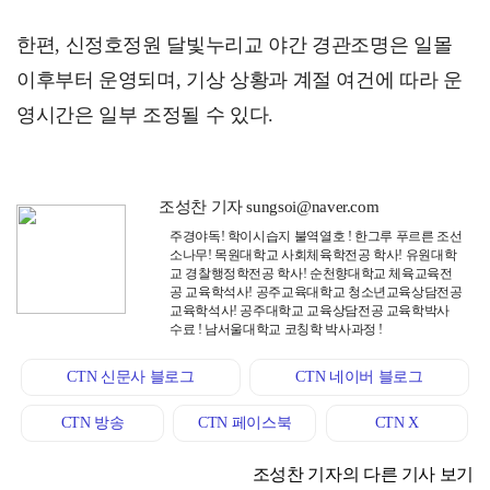
한편, 신정호정원 달빛누리교 야간 경관조명은 일몰
이후부터 운영되며, 기상 상황과 계절 여건에 따라 운
영시간은 일부 조정될 수 있다.
조성찬 기자 sungsoi@naver.com
주경야독! 학이시습지 불역열호 ! 한그루 푸르른 조선
소나무! 목원대학교 사회체육학전공 학사! 유원대학
교 경찰행정학전공 학사! 순천향대학교 체육교육전
공 교육학석사! 공주교육대학교 청소년교육상담전공
교육학석사! 공주대학교 교육상담전공 교육학박사
수료 ! 남서울대학교 코칭학 박사과정 !
CTN 신문사 블로그
CTN 네이버 블로그
CTN 방송
CTN 페이스북
CTN X
조성찬 기자의 다른 기사 보기