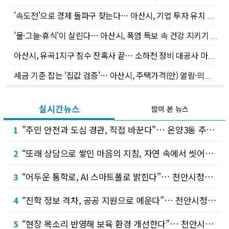
'속도전'으로 경제 돌파구 찾는다… 아산시, 기업 투자 유치 판 새로 짜기
'물·그늘·휴식'이 살린다… 아산시, 폭염 특보 속 건강 지키기 총력
아산시, 유곡1지구 침수 잔혹사 끝… 소하천 정비 대공사 마침표
세금 기준 잡는 '집값 검증'… 아산시, 주택가격(안) 열람·의견 접수
실시간뉴스
많이 본 뉴스
"주민 안전과 도심 경관, 직접 바꾼다"… 온양3동 주민참여예산 제안 의제 눈길 !
1
“또래 상담으로 쌓인 마음의 지침, 자연 속에서 씻어내요”… 천안솔리언또래상담자연합회, 소…
2
“어두운 통학로, AI 스마트폴로 밝힌다”… 천안시청소년수련관 ‘상송라별’, 청소년예산정책…
3
“진학 정보 격차, 공공 지원으로 메운다”… 천안시청소년복합커뮤니티센터 청소년운영위원회 ‘…
4
“현장 목소리 반영해 보육 환경 개선한다”… 천안시의회 정선희 복지문화위원장, 가정어린이집…
5