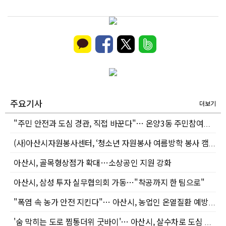
주요기사
더보기
"주민 안전과 도심 경관, 직접 바꾼다"… 온양3동 주민참여예산 제안 의제 눈길 !
(사)아산시자원봉사센터, ‘청소년 자원봉사 여름방학 봉사 캠프’ 성료
아산시, 골목형상점가 확대…소상공인 지원 강화
아산시, 삼성 투자 실무협의회 가동…"착공까지 한 팀으로"
"폭염 속 농가 안전 지킨다"… 아산시, 농업인 온열질환 예방 집중
'숨 막히는 도로 찜통더위 굿바이'… 아산시, 살수차로 도심 열섬 현장 돌파