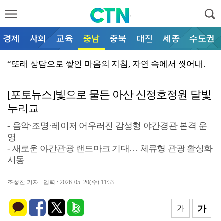
경제
사회
교육
충남
충북
대전
세종
수도권
“또래 상담으로 쌓인 마음의 지침, 자연 속에서 씻어내…
“어두운 통학로, AI 스마트폴로 밝힌다”… 천안시청소…
[포토뉴스]빛으로 물든 아산 신정호정원 달빛
“진학 정보 격차, 공공 지원으로 메운다”… 천안시청소…
누리교
“현장 목소리 반영해 보육 환경 개선한다”… 천안시의회…
- 음악·조명·레이저 어우러진 감성형 야간경관 본격 운
“철조망에 갇힌 야생 너구리 무사 구조”… 천안서북소방…
영
- 새로운 야간관광 랜드마크 기대… 체류형 관광 활성화
“불평등 컨트롤타워 구축으로 부의 재분배 실현”… 문진…
시동
“은퇴 봉사동물 국가가 끝까지 챙긴다”… 이재관 의원,…
조성찬 기자
입력 : 2026. 05. 20(수) 11:33
“전국 현충시설 돌며 광복의 의미 새긴다”… 독립기념관…
가
가
이동석 충주시장, 청년과 소통 '현장 밀착 DAY'