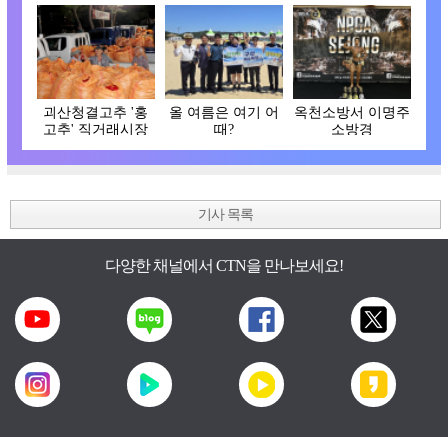
괴산청결고추 '홍
올 여름은 여기 어
옥천소방서 이명주
고추' 직거래시장
때?
소방경
개장
기사 목록
다양한 채널에서 CTN을 만나보세요!