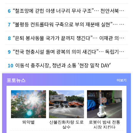
“철조망에 갇힌 야생 너구리 무사 구조”… 천안서북소방서, 신속한 출동으로 따뜻한 보람 전…
6
“불평등 컨트롤타워 구축으로 부의 재분배 실현”… 문진석·황운하 의원, 「불평등 대응 특별…
7
“은퇴 봉사동물 국가가 끝까지 챙긴다”… 이재관 의원, 「동물보호법 일부개정법률안」 2건 …
8
“전국 현충시설 돌며 광복의 의미 새긴다”… 독립기념관, 광복절 맞아 ‘기억체크인’ 스탬프…
9
이동석 충주시장, 청년과 소통 '현장 밀착 DAY'
10
포토뉴스
더보기
뙤약볕
산불진화차량 도로
로봇이 밤새 전통
살수
시장 지킨다