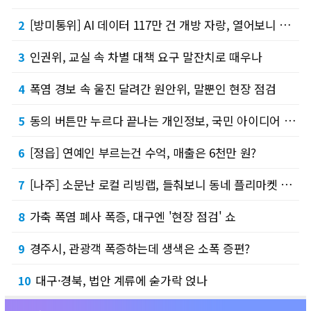
[방미통위] AI 데이터 117만 건 개방 자랑, 열어보니 조건이?
2
인권위, 교실 속 차별 대책 요구 말잔치로 때우나
3
폭염 경보 속 울진 달려간 원안위, 말뿐인 현장 점검
4
동의 버튼만 누르다 끝나는 개인정보, 국민 아이디어 공모로 땜질
5
[정읍] 연예인 부르는건 수억, 매출은 6천만 원?
6
[나주] 소문난 로컬 리빙랩, 들춰보니 동네 플리마켓 수준
7
가축 폭염 폐사 폭증, 대구엔 '현장 점검' 쇼
8
경주시, 관광객 폭증하는데 생색은 소폭 증편?
9
대구·경북, 법안 계류에 숟가락 얹나
10