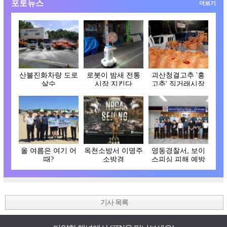
포토뉴스
더보기
산불진화차량 도로
로봇이 밤새 전통
괴산청결고추 '홍
살수
시장 지킨다
고추' 직거래시장
개장
올 여름은 여기 어
옥천소방서 이명주
영동경찰서, 보이
때?
소방경
스피싱 피해 예방
간담회
기사 목록