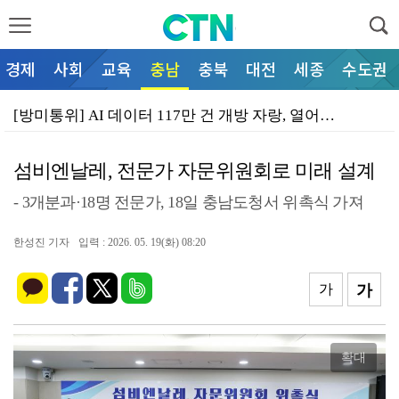
경제
사회
교육
충남
충북
대전
세종
수도권
[방미통위] AI 데이터 117만 건 개방 자랑, 열어…
인권위, 교실 속 차별 대책 요구 말잔치로 때우나
섬비엔날레, 전문가 자문위원회로 미래 설계
폭염 경보 속 울진 달려간 원안위, 말뿐인 현장 점검
- 3개분과·18명 전문가, 18일 충남도청서 위촉식 가져
동의 버튼만 누르다 끝나는 개인정보, 국민 아이디어 공…
한성진 기자
입력 : 2026. 05. 19(화) 08:20
[정읍] 연예인 부르는건 수억, 매출은 6천만 원?
[나주] 소문난 로컬 리빙랩, 들춰보니 동네 플리마켓 …
가
가
가축 폭염 폐사 폭증, 대구엔 '현장 점검' 쇼
경주시, 관광객 폭증하는데 생색은 소폭 증편?
확대
대구·경북, 법안 계류에 숟가락 얹나