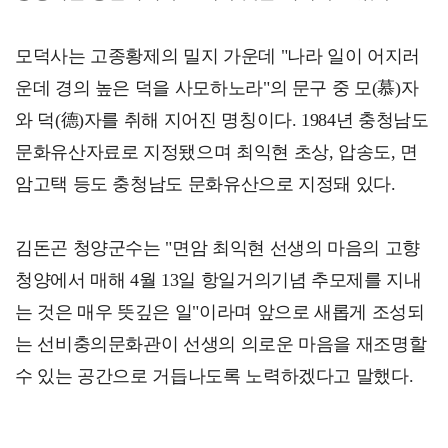
모덕사는 고종황제의 밀지 가운데 "나라 일이 어지러
운데 경의 높은 덕을 사모하노라"의 문구 중 모(慕)자
와 덕(德)자를 취해 지어진 명칭이다. 1984년 충청남도
문화유산자료로 지정됐으며 최익현 초상, 압송도, 면
암고택 등도 충청남도 문화유산으로 지정돼 있다.
김돈곤 청양군수는 "면암 최익현 선생의 마음의 고향
청양에서 매해 4월 13일 항일거의기념 추모제를 지내
는 것은 매우 뜻깊은 일"이라며 앞으로 새롭게 조성되
는 선비충의문화관이 선생의 의로운 마음을 재조명할
수 있는 공간으로 거듭나도록 노력하겠다고 말했다.