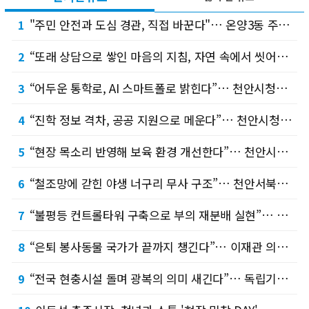
"주민 안전과 도심 경관, 직접 바꾼다"… 온양3동 주민참여예산 제안 의제 눈길 !
1
“또래 상담으로 쌓인 마음의 지침, 자연 속에서 씻어내요”… 천안솔리언또래상담자연합회, 소…
2
“어두운 통학로, AI 스마트폴로 밝힌다”… 천안시청소년수련관 ‘상송라별’, 청소년예산정책…
3
“진학 정보 격차, 공공 지원으로 메운다”… 천안시청소년복합커뮤니티센터 청소년운영위원회 ‘…
4
“현장 목소리 반영해 보육 환경 개선한다”… 천안시의회 정선희 복지문화위원장, 가정어린이집…
5
“철조망에 갇힌 야생 너구리 무사 구조”… 천안서북소방서, 신속한 출동으로 따뜻한 보람 전…
6
“불평등 컨트롤타워 구축으로 부의 재분배 실현”… 문진석·황운하 의원, 「불평등 대응 특별…
7
“은퇴 봉사동물 국가가 끝까지 챙긴다”… 이재관 의원, 「동물보호법 일부개정법률안」 2건 …
8
“전국 현충시설 돌며 광복의 의미 새긴다”… 독립기념관, 광복절 맞아 ‘기억체크인’ 스탬프…
9