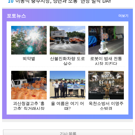
이동석 충주시장, 청년과 소통 '현장 밀착 DAY'
10
포토뉴스
더보기
뙤약볕
산불진화차량 도로
로봇이 밤새 전통
살수
시장 지킨다
괴산청결고추 '홍
올 여름은 여기 어
옥천소방서 이명주
고추' 직거래시장
때?
소방경
개장
기사 목록