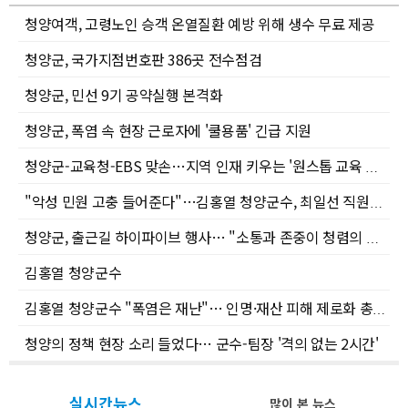
청양여객, 고령노인 승객 온열질환 예방 위해 생수 무료 제공
청양군, 국가지점번호판 386곳 전수점검
청양군, 민선 9기 공약실행 본격화
청양군, 폭염 속 현장 근로자에 '쿨용품' 긴급 지원
청양군-교육청-EBS 맞손…지역 인재 키우는 '원스톱 교육 안전망' 가동
"악성 민원 고충 들어준다"…김홍열 청양군수, 최일선 직원들과 '점심 소통'
청양군, 출근길 하이파이브 행사… "소통과 존중이 청렴의 시작"
김홍열 청양군수
김홍열 청양군수 "폭염은 재난"… 인명·재산 피해 제로화 총력 지시
청양의 정책 현장 소리 들었다… 군수-팀장 '격의 없는 2시간'
실시간뉴스
많이 본 뉴스