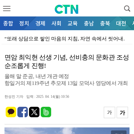
종합
정치
경제
사회
교육
충남
충북
대전
“또래 상담으로 쌓인 마음의 지침, 자연 속에서 씻어내…
“어두운 통학로, AI 스마트폴로 밝힌다”… 천안시청소…
면암 최익현 선생 기념, 선비충의 문화관 조성
“진학 정보 격차, 공공 지원으로 메운다”… 천안시청소…
순조롭게 진행!
“현장 목소리 반영해 보육 환경 개선한다”… 천안시의회…
올해 말 준공, 내년 개관 예정
“철조망에 갇힌 야생 너구리 무사 구조”… 천안서북소방…
항일거의 제119주년 추모제 13일 모덕사 영당에서 개최
“불평등 컨트롤타워 구축으로 부의 재분배 실현”… 문진…
한성진 기자
입력 : 2025. 04. 14(월) 10:56
“은퇴 봉사동물 국가가 끝까지 챙긴다”… 이재관 의원,…
가
가
“전국 현충시설 돌며 광복의 의미 새긴다”… 독립기념관…
이동석 충주시장, 청년과 소통 '현장 밀착 DAY'