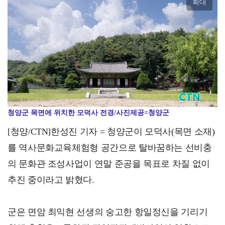
확대
"주민 안전과 도심 경관, 직접 바꾼다"… 온양3동 주…
청양군 목면에 위치한 모덕사 전경/사진제공=청양군
[청양/CTN]한성진 기자 = 청양군이 모덕사(목면 소재)
를 역사문화교육체험형 공간으로 탈바꿈하는 선비충
의 문화관 조성사업이 연말 준공을 목표로 차질 없이
추진 중이라고 밝혔다.
군은 면암 최익현 선생의 숭고한 항일정신을 기리기