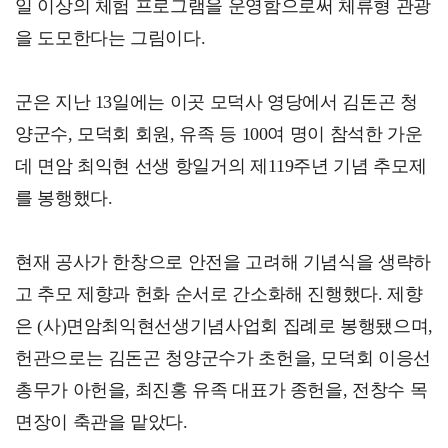
일 이상의 체험 프로그램을 운영함으로써 체류형 관광
을 도모한다는 그림이다.
군은 지난 13일에는 이곳 모덕사 영당에서 김돈곤 청
양군수, 모덕회 회원, 유족 등 100여 명이 참석한 가운
데 면암 최익현 선생 항일거의 제119주년 기념 추모제
를 봉행했다.
현재 공사가 한창으로 안전을 고려해 기념식을 생략하
고 추모 제향과 헌화 순서로 간소화해 진행했다. 제향
은 (사)면암최익현선생기념사업회 집례로 봉행됐으며,
헌관으로는 김돈곤 청양군수가 초헌을, 모덕회 이응선
총무가 아헌을, 최진홍 유족 대표가 종헌을, 전창수 목
면장이 축관을 맡았다.