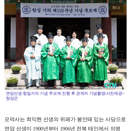
확대
면암선생 항일거의 기념 추모제 진행 후 관계자 기념촬영/사진제공=
청양군
모덕사는 최익현 선생의 위패가 봉안돼 있는 사당으로
면암 선생이 1900년부터 1906년 전북 태인에서 의병