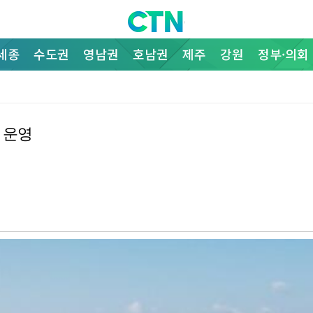
세종
수도권
영남권
호남권
제주
강원
정부·의회
 운영
…