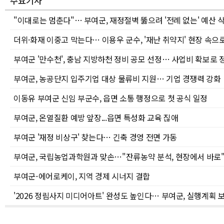
주요기사
"이대로는 멈춘다"… 부여군, 재정절벽 뚫으려 '전례 없는' 예산 
더위·화재 이중고 막는다… 이용우 군수, '재난 취약지' 현장 속으
부여군 '만수천', 충남 지방하천 정비 공모 선정… 사업비 확보로 
부여군, 농공단지 입주기업 대상 물류비 지원… 기업 경쟁력 강화
이동유 부여군 신임 부군수, 읍면 소통 행정으로 첫 공식 일정
부여군, 온열질환 예방 앞장...읍면 특성화 교육 짆애
부여군 '재정 비상구' 찾는다… 긴축 경영 전면 가동
부여군, 국립농업과학원과 맞손…"잔류농약 분석, 현장에서 바로
부여군-에어로케이, 지역 경제 시너지 결합
'2026 정림사지 미디어아트' 완성도 높인다… 부여군, 실행계획 