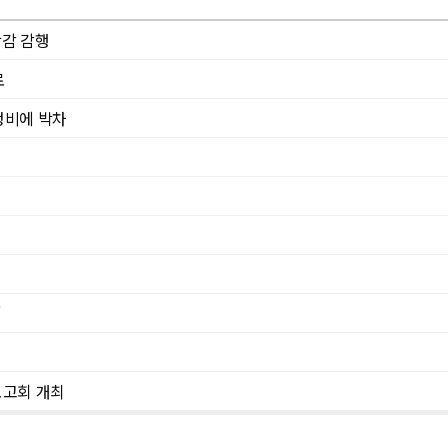
삭감 감행
로
정비에 박차
"
보고회 개최