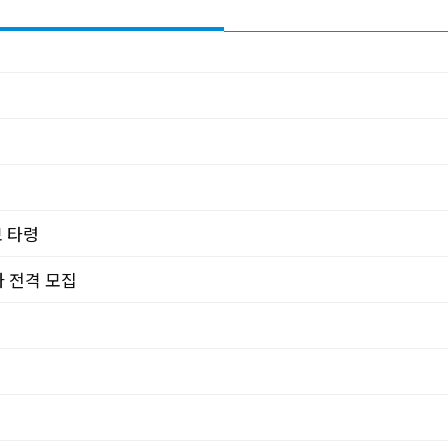
 타령
자 전격 모집