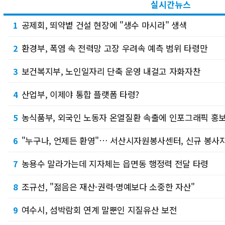
실시간뉴스
공제회, 뙤약볕 건설 현장에 "생수 마시라" 생색
1
환경부, 폭염 속 전력망 고장 우려속 예측 범위 타령만
2
보건복지부, 노인일자리 단축 운영 내걸고 자화자찬
3
산업부, 이제야 통합 플랫폼 타령?
4
농식품부, 외국인 노동자 온열질환 속출에 인포그래픽 홍보
5
"누구나, 언제든 환영"… 서산시자원봉사센터, 신규 봉사
6
농용수 말라가는데 지자체는 읍면동 행정력 전달 타령
7
조규선, "젊음은 재산·권력·명예보다 소중한 자산"
8
여수시, 섬박람회 연계 말뿐인 지질유산 보전
9