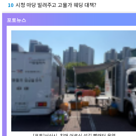
시청 마당 빌려주고 고물가 웨딩 대책?
10
포토뉴스
[포토]서산시, 치매 어르신 섬김 빨래터 운영