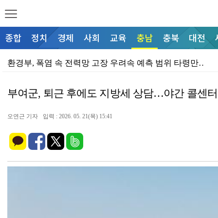
종합
정치
경제
사회
교육
충남
충북
대전
환경부, 폭염 속 전력망 고장 우려속 예측 범위 타령만…
보건복지부, 노인일자리 단축 운영 내걸고 자화자찬
부여군, 퇴근 후에도 지방세 상담…야간 콜센터
산업부, 이제야 통합 플랫폼 타령?
농식품부, 외국인 노동자 온열질환 속출에 인포그래픽 홍
오연근 기자
입력 : 2026. 05. 21(목) 15:41
"누구나, 언제든 환영"… 서산시자원봉사센터, 신규 봉…
농용수 말라가는데 지자체는 읍면동 행정력 전달 타령
조규선, "젊음은 재산·권력·명예보다 소중한 자산"
여수시, 섬박람회 연계 말뿐인 지질유산 보전
시청 마당 빌려주고 고물가 웨딩 대책?