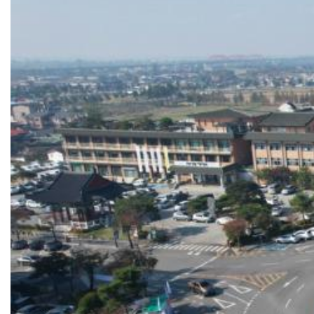
공제회, 뙤약볕 건설 현장에 "생수 마시라" 생색