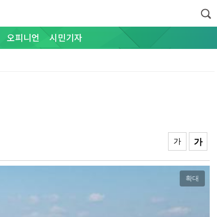
오피니언
시민기자
가
가
확대