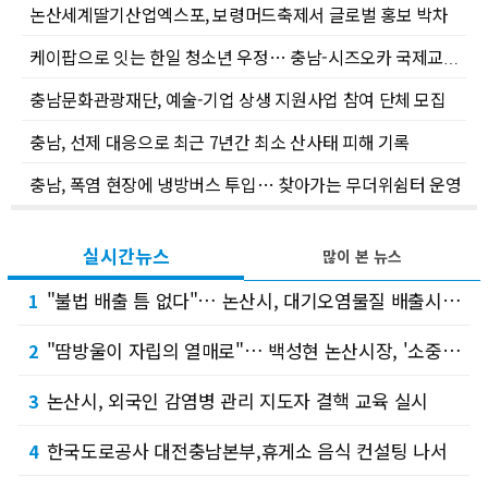
논산세계딸기산업엑스포, 보령머드축제서 글로벌 홍보 박차
케이팝으로 잇는 한일 청소년 우정… 충남-시즈오카 국제교류 캠프 성료
충남문화관광재단, 예술-기업 상생 지원사업 참여 단체 모집
충남, 선제 대응으로 최근 7년간 최소 산사태 피해 기록
충남, 폭염 현장에 냉방버스 투입… 찾아가는 무더위쉼터 운영
실시간뉴스
많이 본 뉴스
"불법 배출 틈 없다"… 논산시, 대기오염물질 배출시설 합동단속
1
"땀방울이 자립의 열매로"… 백성현 논산시장, '소중한사람들'에 든든한 응원
2
논산시, 외국인 감염병 관리 지도자 결핵 교육 실시
3
한국도로공사 대전충남본부,휴게소 음식 컨설팅 나서
4