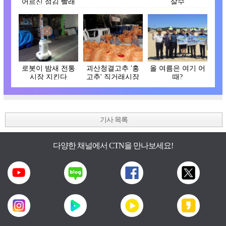
어르신 섬김 빨래
살수
터 운영
로봇이 밤새 전통
괴산청결고추 '홍
올 여름은 여기 어
시장 지킨다
고추' 직거래시장
때?
개장
기사 목록
다양한 채널에서 CTN을 만나보세요!