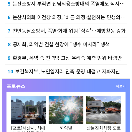
논산소방서 부적면 전담의용소방대의 폭염에도 식지 않는 봉사정신 '눈길'
5
논산시의회 이건창 의장, ‘바른 의정·실천하는 민생의회’ 본격화…핵심 4대 의정 방향 제시…
6
천안동남소방서, 폭염·화재 위험 '심각'…예방활동 강화
7
공제회, 뙤약볕 건설 현장에 "생수 마시라" 생색
8
환경부, 폭염 속 전력망 고장 우려속 예측 범위 타령만
9
보건복지부, 노인일자리 단축 운영 내걸고 자화자찬
10
포토뉴스
더보기
[포토]서산시, 치매
뙤약볕
산불진화차량 도로