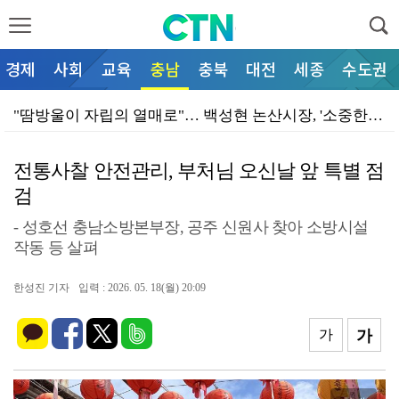
경제
사회
교육
충남
충북
대전
세종
수도권
"땀방울이 자립의 열매로"… 백성현 논산시장, '소중한…
논산시, 외국인 감염병 관리 지도자 결핵 교육 실시
전통사찰 안전관리, 부처님 오신날 앞 특별 점
한국도로공사 대전충남본부,휴게소 음식 컨설팅 나서
검
논산소방서 부적면 전담의용소방대의 폭염에도 식지 않는
- 성호선 충남소방본부장, 공주 신원사 찾아 소방시설
논산시의회 이건창 의장, ‘바른 의정·실천하는 민생의회…
작동 등 살펴
천안동남소방서, 폭염·화재 위험 '심각'…예방활동 강화…
한성진 기자
입력 : 2026. 05. 18(월) 20:09
공제회, 뙤약볕 건설 현장에 "생수 마시라" 생색
가
가
환경부, 폭염 속 전력망 고장 우려속 예측 범위 타령만…
보건복지부, 노인일자리 단축 운영 내걸고 자화자찬