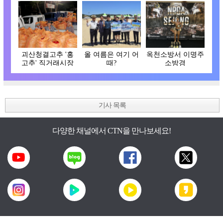
괴산청결고추 '홍
올 여름은 여기 어
옥천소방서 이명주
고추' 직거래시장
때?
소방경
개장
기사 목록
다양한 채널에서 CTN을 만나보세요!