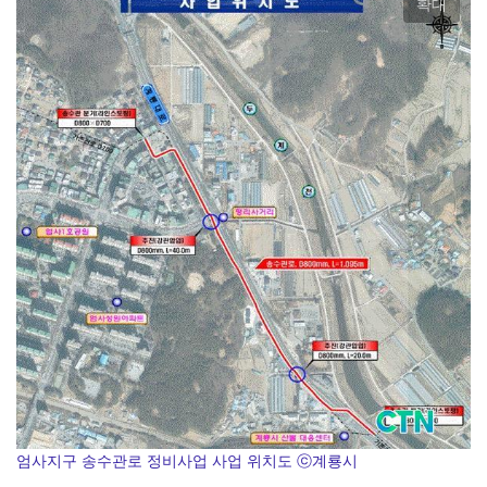
확대
"주민 안전과 도심 경관, 직접 바꾼다"… 온양3동 주…
엄사지구 송수관로 정비사업 사업 위치도 ⓒ계룡시