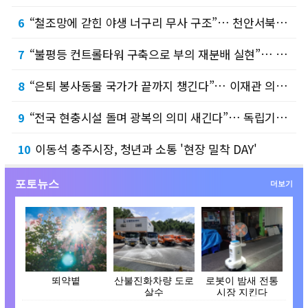
“철조망에 갇힌 야생 너구리 무사 구조”… 천안서북소방서, 신속한 출동으로 따뜻한 보람 전…
6
“불평등 컨트롤타워 구축으로 부의 재분배 실현”… 문진석·황운하 의원, 「불평등 대응 특별…
7
“은퇴 봉사동물 국가가 끝까지 챙긴다”… 이재관 의원, 「동물보호법 일부개정법률안」 2건 …
8
“전국 현충시설 돌며 광복의 의미 새긴다”… 독립기념관, 광복절 맞아 ‘기억체크인’ 스탬프…
9
이동석 충주시장, 청년과 소통 '현장 밀착 DAY'
10
포토뉴스
더보기
뙤약볕
산불진화차량 도로
로봇이 밤새 전통
살수
시장 지킨다