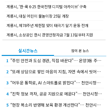
계룡시, ‘한-룩 6·25 한국전쟁 디지털 아카이브’ 구축
계룡시, 대실 어린이 물놀이장 25일 개장
계룡시, 제78주년 제헌절 맞이 태극기 달기 운동 전개
계룡시, 소상공인 한시 경영안정자금 7월 13일부터 지원
실시간뉴스
많이 본 뉴스
"주민 안전과 도심 경관, 직접 바꾼다"… 온양3동 주민참여예산 제안 의제 눈길 !
1
“또래 상담으로 쌓인 마음의 지침, 자연 속에서 씻어내요”… 천안솔리언또래상담자연합회, 소…
2
“어두운 통학로, AI 스마트폴로 밝힌다”… 천안시청소년수련관 ‘상송라별’, 청소년예산정책…
3
“진학 정보 격차, 공공 지원으로 메운다”… 천안시청소년복합커뮤니티센터 청소년운영위원회 ‘…
4
“현장 목소리 반영해 보육 환경 개선한다”… 천안시의회 정선희 복지문화위원장, 가정어린이집…
5