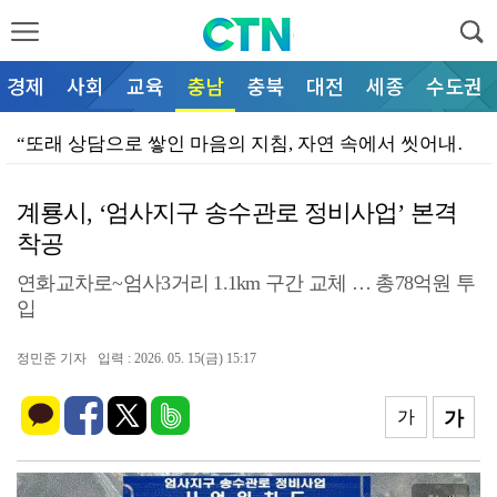
경제
사회
교육
충남
충북
대전
세종
수도권
“또래 상담으로 쌓인 마음의 지침, 자연 속에서 씻어내…
“어두운 통학로, AI 스마트폴로 밝힌다”… 천안시청소…
계룡시, ‘엄사지구 송수관로 정비사업’ 본격
“진학 정보 격차, 공공 지원으로 메운다”… 천안시청소…
착공
“현장 목소리 반영해 보육 환경 개선한다”… 천안시의회…
연화교차로~엄사3거리 1.1km 구간 교체 … 총78억원 투
“철조망에 갇힌 야생 너구리 무사 구조”… 천안서북소방…
입
“불평등 컨트롤타워 구축으로 부의 재분배 실현”… 문진…
정민준 기자
입력 : 2026. 05. 15(금) 15:17
“은퇴 봉사동물 국가가 끝까지 챙긴다”… 이재관 의원,…
가
가
“전국 현충시설 돌며 광복의 의미 새긴다”… 독립기념관…
이동석 충주시장, 청년과 소통 '현장 밀착 DAY'