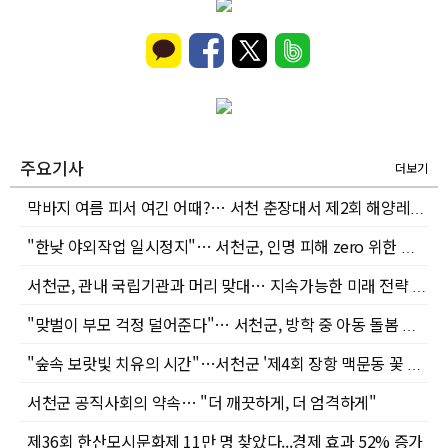
주요기사
더보기
막바지 여름 피서 여긴 어때?… 서천 춘장대서 제2회 해양레저페스타 열린다
"한낮 야외작업 일시정지"… 서천군, 인명 피해 zero 위한 폭염 비상 체제 가동
서천군, 관내 국립기관과 머리 맞대… 지속가능한 미래 전략 구상
"맞벌이 부모 걱정 덜어준다"… 서천군, 방학 중 아동 돌봄 현장 점검
"숲속 보랏빛 치유의 시간"…서천군 '제4회 장항 맥문동 꽃 축제' 개최
서천군 공직사회의 약속… "더 깨끗하게, 더 엄격하게"
제36회 한산모시문화제 11만 명 찾았다...경제 효과 52% 증가