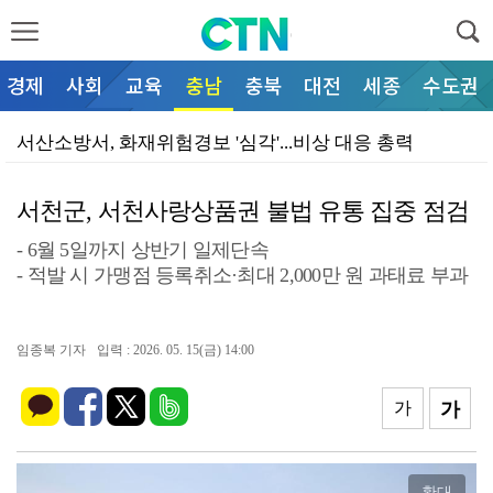
경제
사회
교육
충남
충북
대전
세종
수도권
서산소방서, 화재위험경보 '심각'...비상 대응 총력
서산시의회, 창리 해역 수질오염 해결 모색… 현장 간담…
서천군, 서천사랑상품권 불법 유통 집중 점검
홍성군, '제43회 홍주문화대상' 후보자 추천 받는다 …
- 6월 5일까지 상반기 일제단속
박정주 홍성군수
- 적발 시 가맹점 등록취소·최대 2,000만 원 과태료 부과
신화부대 뒤흔들 파란…'신병4 : 사보타주' 메인 예고…
김명식 진천군수
임종복 기자
입력 : 2026. 05. 15(금) 14:00
예산군문예회관, 22일 남녀 심리 그린 연극 선보인다
가
가
예산군, 내포역 일대 투기 차단… 토지거래허가 재지정
예산군, 주민 맞춤 '통합돌봄 서비스' 원스톱 제공
확대