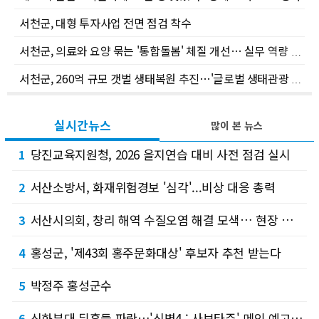
서천군, 대형 투자사업 전면 점검 착수
서천군, 의료와 요양 묶는 '통합돌봄' 체질 개선… 실무 역량 강화
서천군, 260억 규모 갯벌 생태복원 추진…'글로벌 생태관광 거점' 도약
실시간뉴스
많이 본 뉴스
당진교육지원청, 2026 을지연습 대비 사전 점검 실시
1
서산소방서, 화재위험경보 '심각'...비상 대응 총력
2
서산시의회, 창리 해역 수질오염 해결 모색… 현장 간담회 열어
3
홍성군, '제43회 홍주문화대상' 후보자 추천 받는다
4
박정주 홍성군수
5
신화부대 뒤흔들 파란…'신병4 : 사보타주' 메인 예고편 베일 벗었다
6