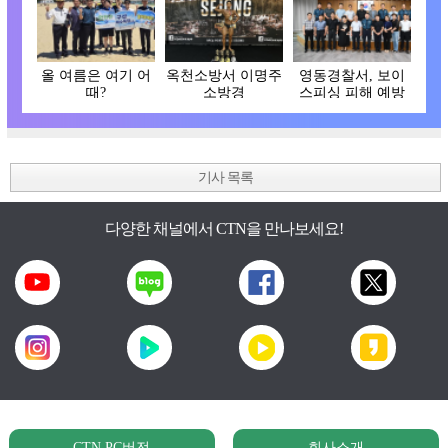
올 여름은 여기 어
옥천소방서 이명주
영동경찰서, 보이
때?
소방경
스피싱 피해 예방
간담회
기사 목록
다양한 채널에서 CTN을 만나보세요!
CTN PC버전
회사소개