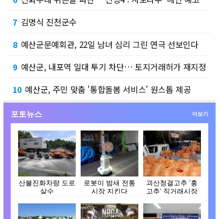
김명식 진천군수
7
예산군문예회관, 22일 남녀 심리 그린 연극 선보인다
8
예산군, 내포역 일대 투기 차단… 토지거래허가 재지정
9
예산군, 주민 맞춤 '통합돌봄 서비스' 원스톱 제공
10
포토뉴스
더보기
산불진화차량 도로
로봇이 밤새 전통
괴산청결고추 '홍
살수
시장 지킨다
고추' 직거래시장
개장