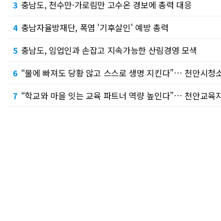
충남도, 천수만·가로림만 고수온 경보에 총력 대응
3
충남자율방재단, 폭염 '기후살인' 예방 총력
4
충남도, 임업인과 손잡고 지속가능한 산림경영 모색
5
“물에 빠져도 당황 않고 스스로 생명 지킨다”… 천안시청
6
“학교와 마을 잇는 교육 파트너 역량 높인다”… 천안교육지원
7
“벌 쫓다 추락·뱀 사진 찍다 또 물려”… 천안서북소방서, 
8
“공무원 안전이 곧 행정 서비스의 질”… 문진석 의원, ‘공무
9
“AI로 그리는 천안의 젊은 활력”… 천안도시공사, 제6기
10
포토뉴스