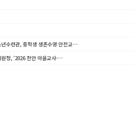
소년수련관, 중학생 생존수영 안전교…
청, ‘2026 천안 마을교사·…
여름철 야외활동 2차 피해 주의…
원 노동권 보호 4법’ 전격 …
 대학생 SNS 서포터즈 발대