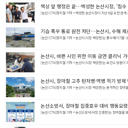
아산 서부권, 경동 일반산업단지로 제조업 경쟁력 강화 …
책상 앞 행정은 끝…백성현 논산시장, '침수
[논산/CTN]정지철 기자 = 백성현 논산시장이 지난 6일 오전 
기습 폭우 통로 원천 차단…논산시, 수해 제로(
[논산/CTN]정지철 기자 = 논산시(시장 백성현)는 풍수해기(7월~
논산시, 바쁜 시민 위한 이동 금연 클리닉 
[논산/CTN]정지철 기자 = 논산시(시장 백성현)는 보건소 방문이
논산시, 장마철 고추 탄저병·역병 적기 방제
[논산/CTN]정지철 기자 = 논산시(시장 백성현)는 본격적인 장
논산소방서, 장마철 집중호우 대비 행동요령
[논산/CTN]정지철 기자 = 논산소방서(서장 진종현)는 장마철을