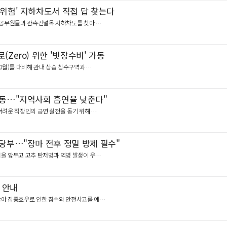
 위험' 지하차도서 직접 답 찾는다
관계 공무원들과 관촉건널목 지하차도를 찾아 …
Zero) 위한 '빗장수비' 가동
10월)를 대비해 관내 상습 침수구역과 …
가동…"지역사회 흡연율 낮춘다"
 어려운 직장인의 금연 실천을 돕기 위해 …
 당부…"장마 전후 정밀 방제 필수"
마철을 앞두고 고추 탄저병과 역병 발생이 우…
 안내
 맞아 집중호우로 인한 침수와 안전사고를 예…