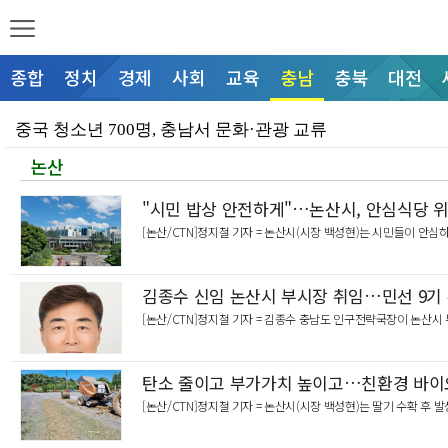
종합
정치
경제
사회
교육
충남
충북
대전
중국 청소년 700명, 충남서 문화·관광 교류
논산
충남도, 천수만·가로림만 고수온 경보에 총력 대응
충남자율방재단, 폭염 '기후살인' 예방 총력
"시민 밥상 안전하게"…논산시, 안심식당 위
[논산/CTN]정지철 기자 = 논산시(시장 백성현)는 시민들이 안
충남도, 임업인과 손잡고 지속가능한 산림경영 모색
“물에 빠져도 당황 않고 스스로 생명 지킨다”… 천안시…
김종수 신임 논산시 부시장 취임…민선 9기 
“학교와 마을 잇는 교육 파트너 역량 높인다”… 천안교…
[논산/CTN]정지철 기자 = 김종수 충남도 인구전략국장이 논산시
“벌 쫓다 추락·뱀 사진 찍다 또 물려”… 천안서북소방…
탄소 줄이고 부가가치 높이고…친환경 바이오
“공무원 안전이 곧 행정 서비스의 질”… 문진석 의원,…
[논산/CTN]정지철 기자 = 논산시(시장 백성현)는 딸기 수확 후 
“AI로 그리는 천안의 젊은 활력”… 천안도시공사, 제…