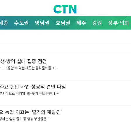
세종
수도권
영남권
호남권
제주
강원
정부·의회
생·방역 실태 집중 점검
심하고 이용할 수 있는 깨끗한 음식문화를 조…
주요 현안 사업 성공적 견인 다짐
 부시장으로 취임해 "민선9기 주요 현안과 …
 농업 이끄는 '딸기의 재발견'
발생하는 잎과 줄기 등 영농 부산물을 …