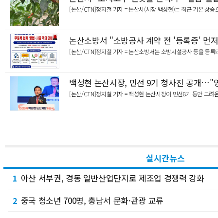
[논산/CTN]정지철 기자 = 논산시(시장 백성현)는 최근 기온 
논산소방서 "소방공사 계약 전 '등록증' 먼저
[논산/CTN]정지철 기자 = 논산소방서는 소방시설공사 등을 등
백성현 논산시장, 민선 9기 청사진 공개…"영
[논산/CTN]정지철 기자 = 백성현 논산시장이 민선8기 동안 그
실시간뉴스
아산 서부권, 경동 일반산업단지로 제조업 경쟁력 강화
1
중국 청소년 700명, 충남서 문화·관광 교류
2