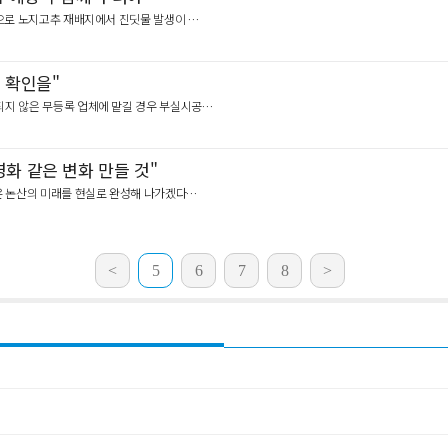
상승으로 노지고추 재배지에서 진딧물 발생이 …
 확인을"
록되지 않은 무등록 업체에 맡길 경우 부실시공…
화 같은 변화 만들 것"
려온 논산의 미래를 현실로 완성해 나가겠다…
<
5
6
7
8
>