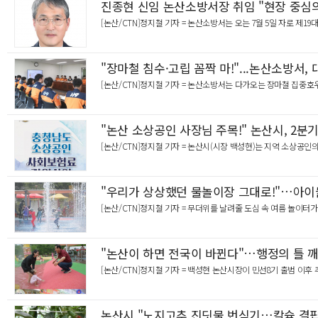
진종현 신임 논산소방서장 취임 "현장 중심의
[논산/CTN]정지철 기자 = 논산소방서는 오는 7월 5일 자로 제
"장마철 침수·고립 꼼짝 마!"...논산소방서, 
[논산/CTN]정지철 기자 = 논산소방서는 다가오는 장마철 집중
"논산 소상공인 사장님 주목!" 논산시, 2분
[논산/CTN]정지철 기자 = 논산시(시장 백성현)는 지역 소상공
"우리가 상상했던 물놀이장 그대로!"…아이
[논산/CTN]정지철 기자 = 무더위를 날려줄 도심 속 여름 놀이터가
"논산이 하면 전국이 바뀐다"…행정의 틀 
[논산/CTN]정지철 기자 = 백성현 논산시장이 민선8기 출범 이후 
논산시 "노지고추 진딧물 번식기…칼슘 결핍