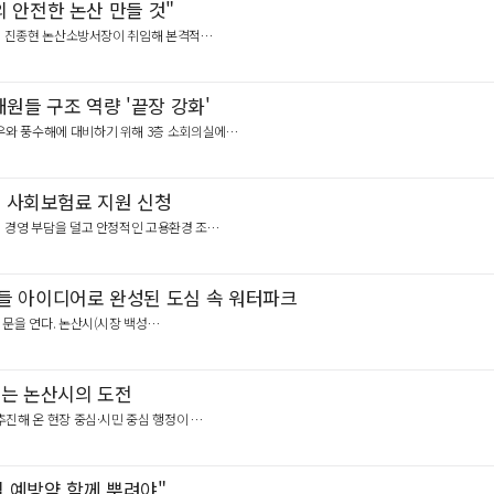
 안전한 논산 만들 것"
19대 진종현 논산소방서장이 취임해 본격적…
대원들 구조 역량 '끝장 강화'
호우와 풍수해에 대비하기 위해 3층 소회의실에…
기 사회보험료 지원 신청
인의 경영 부담을 덜고 안정적인 고용환경 조…
들 아이디어로 완성된 도심 속 워터파크
 문을 연다. 논산시(시장 백성…
깨는 논산시의 도전
추진해 온 현장 중심·시민 중심 행정이 …
 예방약 함께 뿌려야"