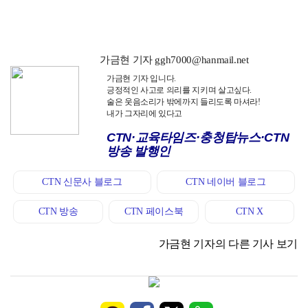
숫자 자랑만 늘어놓는 재경부, 민생고 대책은 또 다음으…
가금현 기자 ggh7000@hanmail.net
가금현 기자 입니다.
긍정적인 사고로 의리를 지키며 살고싶다.
술은 웃음소리가 밖에까지 들리도록 마셔라!
내가 그자리에 있다고
CTN·교육타임즈·충청탑뉴스·CTN
방송 발행인
CTN 신문사 블로그
CTN 네이버 블로그
CTN 방송
CTN 페이스북
CTN X
가금현 기자의 다른 기사 보기