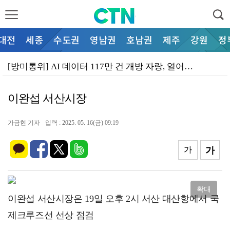
대전
세종
수도권
영남권
호남권
제주
강원
정
[방미통위] AI 데이터 117만 건 개방 자랑, 열어…
인권위, 교실 속 차별 대책 요구 말잔치로 때우나
이완섭 서산시장
폭염 경보 속 울진 달려간 원안위, 말뿐인 현장 점검
동의 버튼만 누르다 끝나는 개인정보, 국민 아이디어 공…
가금현 기자
입력 : 2025. 05. 16(금) 09:19
[정읍] 연예인 부르는건 수억, 매출은 6천만 원?
가
가
[나주] 소문난 로컬 리빙랩, 들춰보니 동네 플리마켓 …
가축 폭염 폐사 폭증, 대구엔 '현장 점검' 쇼
확대
이완섭 서산시장은 19일 오후 2시 서산 대산항에서 국
경주시, 관광객 폭증하는데 생색은 소폭 증편?
제크루즈선 선상 점검
대구·경북, 법안 계류에 숟가락 얹나