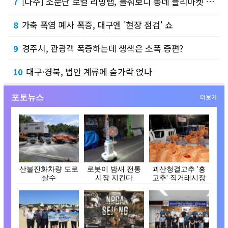
[나주] 소문난 로컬 리빙랩, 들춰보니 동네 플리마켓 수준
7
가축 폭염 폐사 폭증, 대구엔 '현장 점검' 쇼
8
경주시, 관광객 폭증하는데 생색은 소폭 증편?
9
대구·경북, 법안 계류에 숟가락 얹나
10
포토뉴스
더보기
산불진화차량 도로
로봇이 밤새 전통
괴산청결고추 '홍
살수
시장 지킨다
고추' 직거래시장
개장