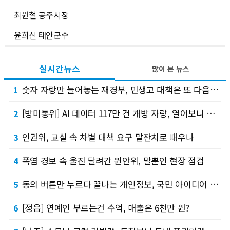
최원철 공주시장
윤희신 태안군수
실시간뉴스
많이 본 뉴스
숫자 자랑만 늘어놓는 재경부, 민생고 대책은 또 다음으로
1
[방미통위] AI 데이터 117만 건 개방 자랑, 열어보니 조건이?
2
인권위, 교실 속 차별 대책 요구 말잔치로 때우나
3
폭염 경보 속 울진 달려간 원안위, 말뿐인 현장 점검
4
동의 버튼만 누르다 끝나는 개인정보, 국민 아이디어 공모로 땜질
5
[정읍] 연예인 부르는건 수억, 매출은 6천만 원?
6