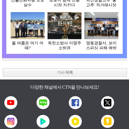
산불진화차량 도로
로봇이 밤새 전통
괴산청결고추 '홍
살수
시장 지킨다
고추' 직거래시장
개장
올 여름은 여기 어
옥천소방서 이명주
영동경찰서, 보이
때?
소방경
스피싱 피해 예방
간담회
기사 목록
다양한 채널에서 CTN을 만나보세요!