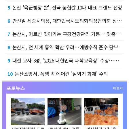
논산 '육군병장 쌀', 전국 농협쌀 10대 대표 브랜드 선정
5
안신일 세종시의장, 대한민국시도의회의장협의회 정기회 참석
6
논산시, 어르신 찾아가는 구강건강관리 가동… 맞춤형 의료 복지 강화
7
논산시, 전 세계 홍역 확산 우려…예방수칙 준수 당부
8
대전 교사 3명, '2026 대한민국 과학교육상' 수상…전국 최고 과학교육 경쟁력 입증
9
논산소방서, 폭염 속 에어컨 '실외기 화재' 주의
10
포토뉴스
더보기