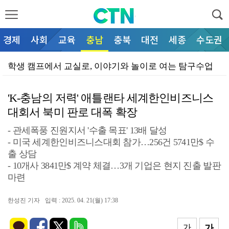
경제
사회
교육
충남
충북
대전
세종
수도권
학생 캠프에서 교실로, 이야기와 놀이로 여는 탐구수업
조상호 시장, 행안부 장관에 세종시 재정특례·AI 정부…
'K-충남의 저력' 애틀랜타 세계한인비즈니스
대전시의회 조성칠 의장, 시도의회의장협의회 2026년 …
대회서 북미 판로 대폭 확장
논산 '육군병장 쌀', 전국 농협쌀 10대 대표 브랜드…
- 관세폭풍 진원지서 '수출 목표' 13배 달성
안신일 세종시의장, 대한민국시도의회의장협의회 정기회 
- 미국 세계한인비즈니스대회 참가…256건 5741만$ 수
출 상담
논산시, 어르신 찾아가는 구강건강관리 가동… 맞춤형 의
- 10개사 3841만$ 계약 체결…3개 기업은 현지 진출 발판
마련
논산시, 전 세계 홍역 확산 우려…예방수칙 준수 당부
대전 교사 3명, '2026 대한민국 과학교육상' 수상…
한성진 기자
입력 : 2025. 04. 21(월) 17:38
논산소방서, 폭염 속 에어컨 '실외기 화재' 주의
가
가