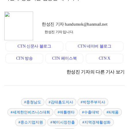
한성진 기자 handumok@hanmail.net
한성진 기자 입니다.
CTN 신문사 블로그
CTN 네이버 블로그
CTN 방송
CTN 페이스북
CTN X
한성진 기자의 다른 기사 보기
#충청남도
#김태흠도지사
#박정주부지사
#세계한인비즈니스대회
#애틀랜타
#수출대박
#K제품
#중소기업지원
#북미시장진출
#지역경제활성화